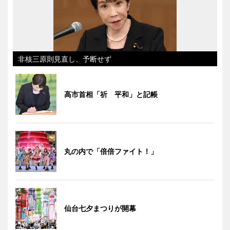
非核三原則見直し、予断せず
高市首相「祈 平和」と記帳
丸の内で「倍倍ファイト！」
仙台七夕まつりが開幕