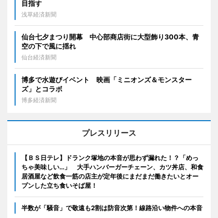
目指す
浅草経済新聞
仙台七夕まつり開幕 中心部商店街に大型飾り300本、青
空の下で風に揺れ
仙台経済新聞
博多で水遊びイベント 映画「ミニオンズ＆モンスター
ズ」とコラボ
博多経済新聞
プレスリリース
【ＢＳ日テレ】ドランク塚地の本音が思わず漏れた！？「めっ
ちゃ美味しい…」 大手ハンバーガーチェーン、カツ丼店、和食
居酒屋など飲食一筋の店主が定年後にまだまだ働きたいとオー
プンした立ち食いそば屋！
半数が「騒音」で敬遠も2割は防音次第！線路沿い物件への本音