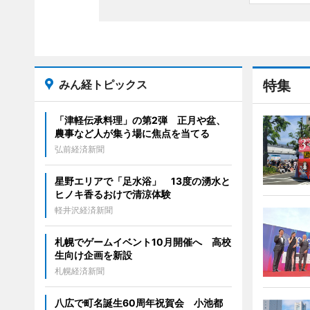
みん経トピックス
特集
「津軽伝承料理」の第2弾 正月や盆、
農事など人が集う場に焦点を当てる
弘前経済新聞
星野エリアで「足水浴」 13度の湧水と
ヒノキ香るおけで清涼体験
軽井沢経済新聞
札幌でゲームイベント10月開催へ 高校
生向け企画を新設
札幌経済新聞
八広で町名誕生60周年祝賀会 小池都