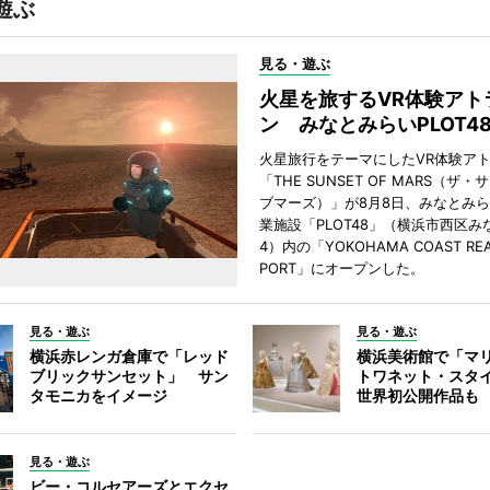
遊ぶ
見る・遊ぶ
火星を旅するVR体験アト
ン みなとみらいPLOT4
火星旅行をテーマにしたVR体験ア
「THE SUNSET OF MARS（ザ
ブマーズ）」が8月8日、みなとみ
業施設「PLOT48」（横浜市西区み
4）内の「YOKOHAMA COAST REA
PORT」にオープンした。
見る・遊ぶ
見る・遊ぶ
横浜赤レンガ倉庫で「レッド
横浜美術館で「マ
ブリックサンセット」 サン
トワネット・スタ
タモニカをイメージ
世界初公開作品も
見る・遊ぶ
ビー・コルセアーズとエクセ