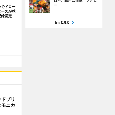
日本、豪州に惜敗 ラグビ
ー
いでドロー
ターズが球
記録認定
もっと見る
ッドブリ
タモニカ