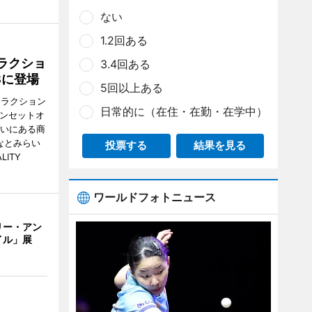
ない
1.2回ある
ラクショ
3.4回ある
8に登場
5回以上ある
トラクション
日常的に（在住・在勤・在学中）
・サンセットオ
らいにある商
なとみらい
投票する
結果を見る
LITY
ワールドフォトニュース
リー・アン
イル」展