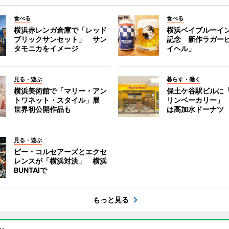
食べる
食べる
横浜赤レンガ倉庫で「レッド
横浜ベイブルーイン
ブリックサンセット」 サン
記念 新作ラガー
タモニカをイメージ
イヘル」
見る・遊ぶ
暮らす・働く
横浜美術館で「マリー・アン
保土ケ谷駅ビルに
トワネット・スタイル」展
リンベーカリー」
世界初公開作品も
は高加水ドーナツ
見る・遊ぶ
ビー・コルセアーズとエクセ
レンスが「横浜対決」 横浜
BUNTAIで
もっと見る