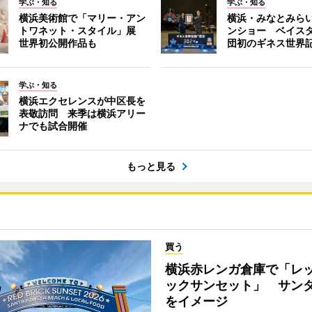
学ぶ・知る
学ぶ・知る
横浜美術館で「マリー・アン
横浜・みなとみら
トワネット・スタイル」展
ンショー ベイス
世界初公開作品も
団初のギネス世界
学ぶ・知る
横浜エクセレンスが中区長を
表敬訪問 来季は横浜アリー
ナでも試合開催
もっと見る
買う
横浜赤レンガ倉庫で「レ
ックサンセット」 サン
をイメージ