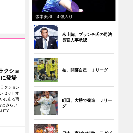
張本美和、４強入り
米上院、ブランチ氏の司法
長官人事承認
柏、開幕白星 Ｊリーグ
ラクショ
8に登場
トラクション
・サンセットオ
らいにある商
町田、大勝で発進 Ｊリー
なとみらい
グ
LITY