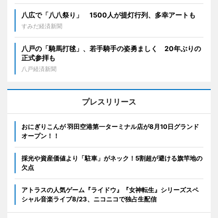
八広で「八八祭り」 1500人が提灯行列、多幸アートも
すみだ経済新聞
八戸の「騎馬打毬」、若手騎手の姿勇ましく 20年ぶりの
正式参拝も
八戸経済新聞
プレスリリース
おにぎりこんが 羽田空港第一ターミナル店が8月10日グランド
オープン！！
採光や資産価値より「駐車」がネック！5割超が避ける旗竿地の
欠点
アトラスの人気ゲーム『ライドウ』『女神転生』シリーズスペ
シャル音楽ライブ8/23、ニコニコで独占生配信