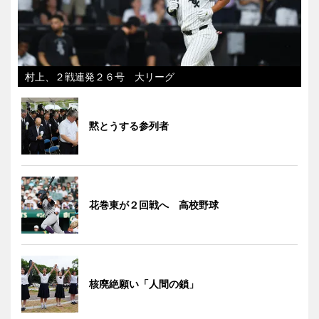
村上、２戦連発２６号 大リーグ
黙とうする参列者
花巻東が２回戦へ 高校野球
核廃絶願い「人間の鎖」