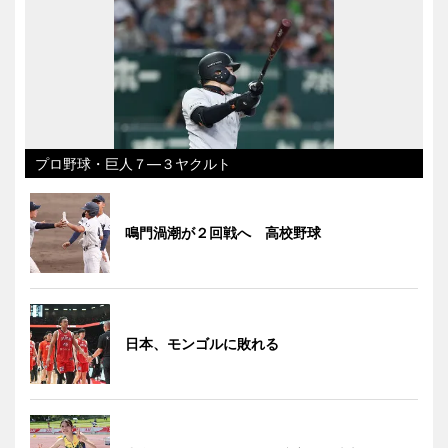
プロ野球・巨人７―３ヤクルト
鳴門渦潮が２回戦へ 高校野球
日本、モンゴルに敗れる