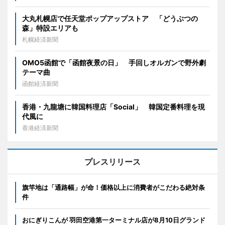
大丸札幌店で任天堂ポップアップストア 「どうぶつの
森」特設エリアも
札幌経済新聞
OMO5函館で「函館夜景の日」 手回しオルガンで野外劇
テーマ曲
函館経済新聞
香港・九龍塘に韓国料理店「Social」 韓国定番料理を現
代風に
香港経済新聞
プレスリリース
旗竿地は「通路幅」が命！価格以上に消費者がこだわる絶対条
件
おにぎりこんが 羽田空港第一ターミナル店が8月10日グランド