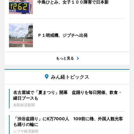
中島ひとみ、女子１００障害で日本新
Ｐ１哨戒機、ジブチへ出発
もっと見る
みん経トピックス
名古屋城で「夏まつり」開幕 盆踊りを毎日開催、飲食・
縁日ブースも
名駅経済新聞
「渋谷盆踊り」に6万7000人 109前に櫓、外国人観光客
も踊りの輪に
シブヤ経済新聞