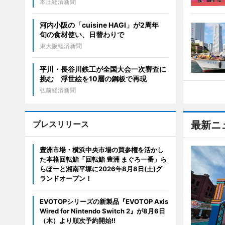
本庄経済新聞
河内小阪の「cuisine HAGI」が2周年
旬の食材使い、日替わりで
東大阪経済新聞
平川・長谷川鉄工が全国大会一次審査に
挑む 浮世絵を10層の鋼板で再現
弘前経済新聞
プレスリリース
最新ニ
豊洲市場・横浜中央市場の買参権を活かし
た本格回転鮨「回転鮨 豊洲 まぐろ一番」ら
らぽーと湘南平塚に2026年8月8日(土)グ
ランドオープン！
EVOTOPシリーズの新製品『EVOTOP Axis
Wired for Nintendo Switch 2』が8月6日
（木）より順次予約開始!!