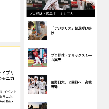
プロ野球・広島７―１１巨人
「デジポリス」普及呼び掛
け
プロ野球・オリックス１―
３楽天
ッドブリ
タモニカ
佐野日大、２回戦へ 高校
野球
1）イベント
タモニカ」
 Brick