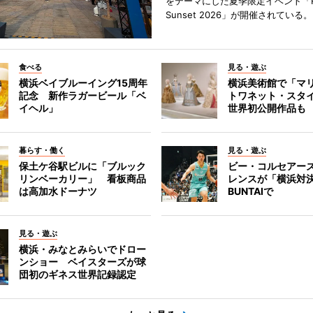
をテーマにした夏季限定イベント「Red
Sunset 2026」が開催されている。
食べる
見る・遊ぶ
横浜ベイブルーイング15周年
横浜美術館で「マ
記念 新作ラガービール「ベ
トワネット・スタ
イヘル」
世界初公開作品も
暮らす・働く
見る・遊ぶ
保土ケ谷駅ビルに「ブルック
ビー・コルセアー
リンベーカリー」 看板商品
レンスが「横浜対
は高加水ドーナツ
BUNTAIで
見る・遊ぶ
横浜・みなとみらいでドロー
ンショー ベイスターズが球
団初のギネス世界記録認定