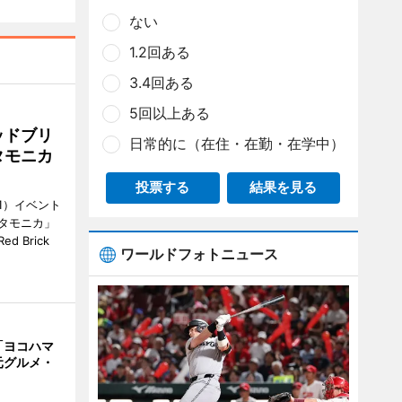
ない
1.2回ある
3.4回ある
5回以上ある
ッドブリ
日常的に（在住・在勤・在学中）
タモニカ
投票する
結果を見る
1）イベント
タモニカ」
 Brick
ワールドフォトニュース
「ヨコハマ
元グルメ・