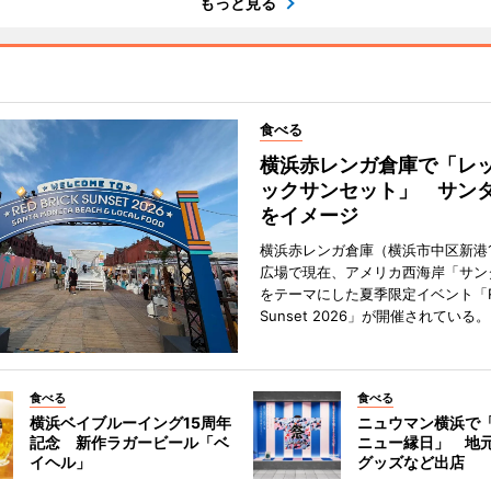
もっと見る
食べる
横浜赤レンガ倉庫で「レ
ックサンセット」 サン
をイメージ
横浜赤レンガ倉庫（横浜市中区新港
広場で現在、アメリカ西海岸「サン
をテーマにした夏季限定イベント「Red
Sunset 2026」が開催されている。
食べる
食べる
横浜ベイブルーイング15周年
ニュウマン横浜で
記念 新作ラガービール「ベ
ニュー縁日」 地
イヘル」
グッズなど出店