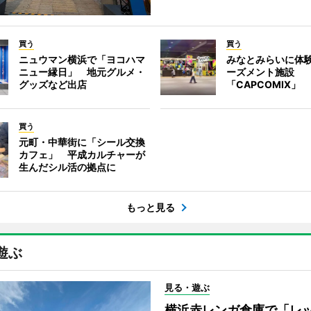
買う
買う
ニュウマン横浜で「ヨコハマ
みなとみらいに体
ニュー縁日」 地元グルメ・
ーズメント施設
グッズなど出店
「CAPCOMIX」
買う
元町・中華街に「シール交換
カフェ」 平成カルチャーが
生んだシル活の拠点に
もっと見る
遊ぶ
見る・遊ぶ
横浜赤レンガ倉庫で「レ