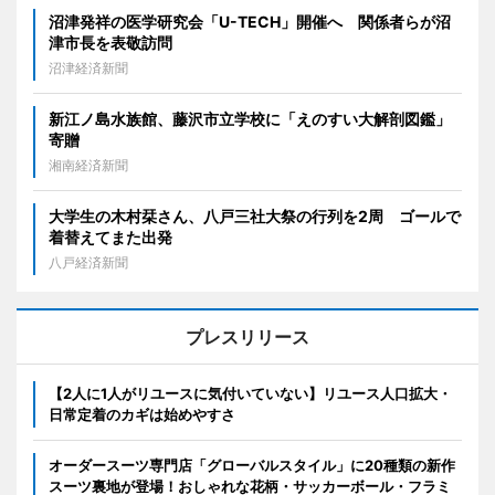
沼津発祥の医学研究会「U-TECH」開催へ 関係者らが沼
津市長を表敬訪問
沼津経済新聞
新江ノ島水族館、藤沢市立学校に「えのすい大解剖図鑑」
寄贈
湘南経済新聞
大学生の木村栞さん、八戸三社大祭の行列を2周 ゴールで
着替えてまた出発
八戸経済新聞
プレスリリース
【2人に1人がリユースに気付いていない】リユース人口拡大・
日常定着のカギは始めやすさ
オーダースーツ専門店「グローバルスタイル」に20種類の新作
スーツ裏地が登場！おしゃれな花柄・サッカーボール・フラミ