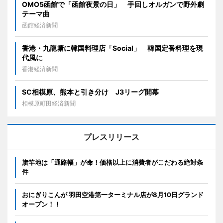
OMO5函館で「函館夜景の日」 手回しオルガンで野外劇
テーマ曲
函館経済新聞
香港・九龍塘に韓国料理店「Social」 韓国定番料理を現
代風に
香港経済新聞
SC相模原、熊本と引き分け J3リーグ開幕
相模原町田経済新聞
プレスリリース
旗竿地は「通路幅」が命！価格以上に消費者がこだわる絶対条
件
おにぎりこんが 羽田空港第一ターミナル店が8月10日グランド
オープン！！