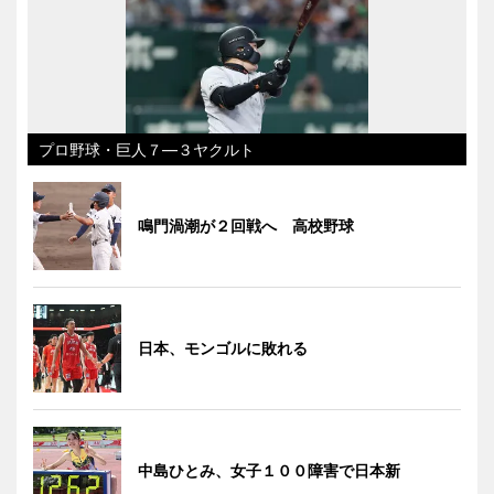
プロ野球・巨人７―３ヤクルト
鳴門渦潮が２回戦へ 高校野球
日本、モンゴルに敗れる
中島ひとみ、女子１００障害で日本新