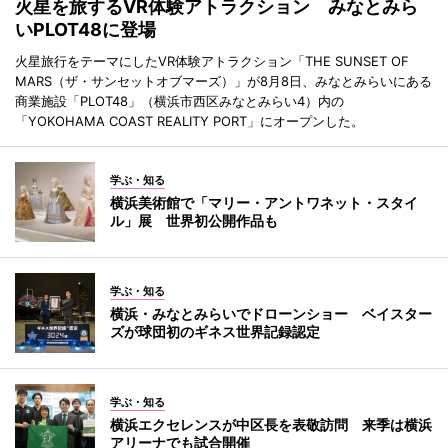
火星を旅するVR体験アトラクション みなとみら
いPLOT48に登場
火星旅行をテーマにしたVR体験アトラクション「THE SUNSET OF
MARS（ザ・サンセットオブマーズ）」が8月8日、みなとみらいにある
商業施設「PLOT48」（横浜市西区みなとみらい4）内の
「YOKOHAMA COAST REALITY PORT」にオープンした。
学ぶ・知る
横浜美術館で「マリー・アントワネット・スタイ
ル」展 世界初公開作品も
学ぶ・知る
横浜・みなとみらいでドローンショー ベイスター
ズが球団初のギネス世界記録認定
学ぶ・知る
横浜エクセレンスが中区長を表敬訪問 来季は横浜
アリーナでも試合開催