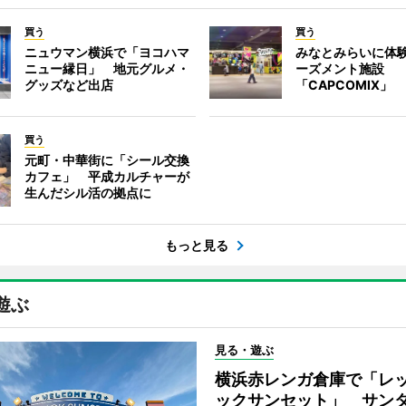
買う
買う
ニュウマン横浜で「ヨコハマ
みなとみらいに体
ニュー縁日」 地元グルメ・
ーズメント施設
グッズなど出店
「CAPCOMIX」
買う
元町・中華街に「シール交換
カフェ」 平成カルチャーが
生んだシル活の拠点に
もっと見る
遊ぶ
見る・遊ぶ
横浜赤レンガ倉庫で「レ
ックサンセット」 サン