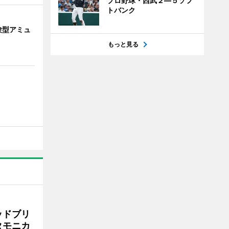
プロ野球・西武２―５ソフ
トバンク
験型アミュ
もっと見る
ッドブリ
タモニカ