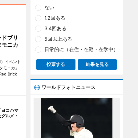
ない
1.2回ある
3.4回ある
ッドブリ
5回以上ある
タモニカ
日常的に（在住・在勤・在学中）
1）イベント
投票する
結果を見る
タモニカ」
 Brick
ワールドフォトニュース
「ヨコハマ
元グルメ・