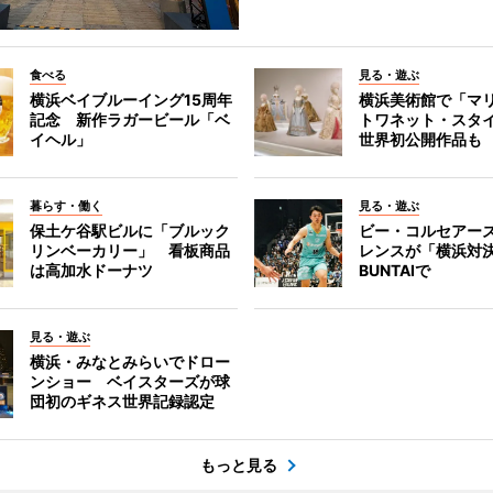
食べる
見る・遊ぶ
横浜ベイブルーイング15周年
横浜美術館で「マ
記念 新作ラガービール「ベ
トワネット・スタ
イヘル」
世界初公開作品も
暮らす・働く
見る・遊ぶ
保土ケ谷駅ビルに「ブルック
ビー・コルセアー
リンベーカリー」 看板商品
レンスが「横浜対
は高加水ドーナツ
BUNTAIで
見る・遊ぶ
横浜・みなとみらいでドロー
ンショー ベイスターズが球
団初のギネス世界記録認定
もっと見る