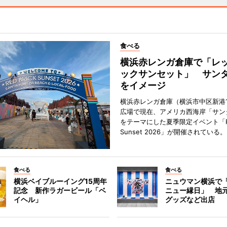
食べる
横浜赤レンガ倉庫で「レ
ックサンセット」 サン
をイメージ
横浜赤レンガ倉庫（横浜市中区新港
広場で現在、アメリカ西海岸「サン
をテーマにした夏季限定イベント「Red
Sunset 2026」が開催されている。
食べる
食べる
横浜ベイブルーイング15周年
ニュウマン横浜で
記念 新作ラガービール「ベ
ニュー縁日」 地
イヘル」
グッズなど出店