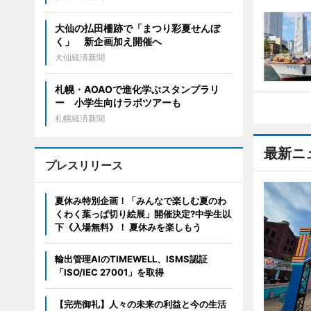
大仙の払田柵跡で「まつり彩夏せんぼ
く」 新企画加え開催へ
大仙経済新聞
札幌・AOAOで進化学ぶスタンプラリ
ー 小学生向けラボツアーも
札幌経済新聞
最新ニ
プレスリリース
夏休み特別企画！「みんなで楽しむ夏のわ
くわく葉っぱ切り絵展」開催決定?中学生以
下《入場無料》！ 夏休みを楽しもう
輸出管理AIのTIMEWELL、ISMS認証
「ISO/IEC 27001」を取得
【完売御礼】人々の未来の利益と今の生活