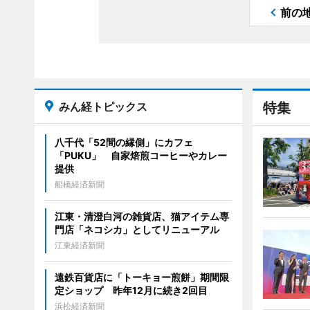
前の
みん経トピックス
特集
八千代「52間の縁側」にカフェ
「PUKU」 自家焙煎コーヒーやカレー
提供
船橋経済新聞
江東・清澄白河の雑貨店、猫アイテム専
門店「ネコシカ」としてリニューアル
江東経済新聞
遠鉄百貨店に「トーキョー煎餅」期間限
定ショップ 昨年12月に続き2回目
浜松経済新聞