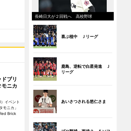
長崎日大が２回戦へ 高校野球
喜ぶ植中 Ｊリーグ
鹿島、逆転で白星発進 Ｊ
リーグ
ッドブリ
タモニカ
あいさつされる悠仁さま
1）イベント
タモニカ」
 Brick