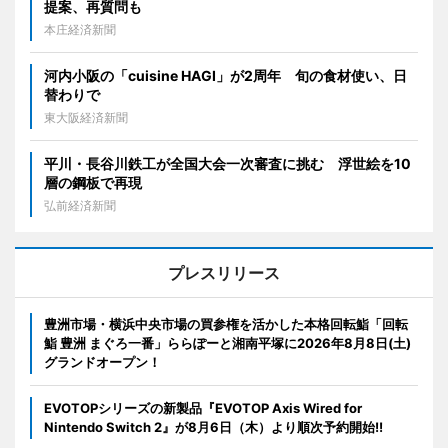
提案、再質問も
本庄経済新聞
河内小阪の「cuisine HAGI」が2周年 旬の食材使い、日
替わりで
東大阪経済新聞
平川・長谷川鉄工が全国大会一次審査に挑む 浮世絵を10
層の鋼板で再現
弘前経済新聞
プレスリリース
豊洲市場・横浜中央市場の買参権を活かした本格回転鮨「回転
鮨 豊洲 まぐろ一番」ららぽーと湘南平塚に2026年8月8日(土)
グランドオープン！
EVOTOPシリーズの新製品『EVOTOP Axis Wired for
Nintendo Switch 2』が8月6日（木）より順次予約開始!!