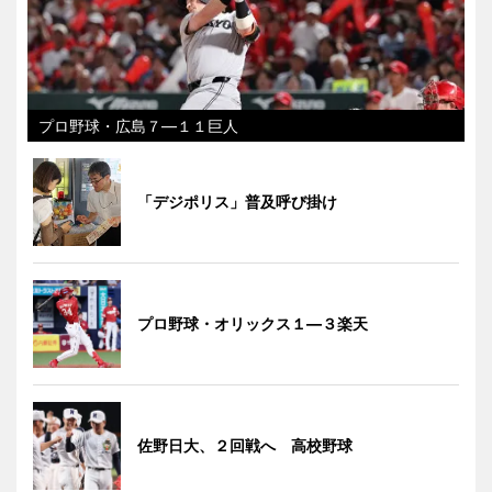
プロ野球・広島７―１１巨人
「デジポリス」普及呼び掛け
プロ野球・オリックス１―３楽天
佐野日大、２回戦へ 高校野球