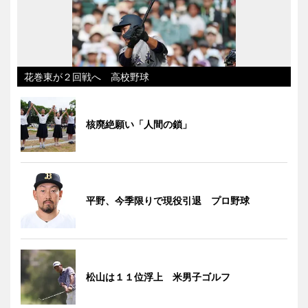
花巻東が２回戦へ 高校野球
核廃絶願い「人間の鎖」
平野、今季限りで現役引退 プロ野球
松山は１１位浮上 米男子ゴルフ