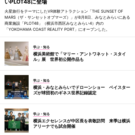
いPLOT48に登場
火星旅行をテーマにしたVR体験アトラクション「THE SUNSET OF
MARS（ザ・サンセットオブマーズ）」が8月8日、みなとみらいにある
商業施設「PLOT48」（横浜市西区みなとみらい4）内の
「YOKOHAMA COAST REALITY PORT」にオープンした。
学ぶ・知る
横浜美術館で「マリー・アントワネット・スタイ
ル」展 世界初公開作品も
学ぶ・知る
横浜・みなとみらいでドローンショー ベイスター
ズが球団初のギネス世界記録認定
学ぶ・知る
横浜エクセレンスが中区長を表敬訪問 来季は横浜
アリーナでも試合開催