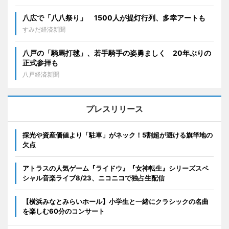
八広で「八八祭り」 1500人が提灯行列、多幸アートも
すみだ経済新聞
八戸の「騎馬打毬」、若手騎手の姿勇ましく 20年ぶりの
正式参拝も
八戸経済新聞
プレスリリース
採光や資産価値より「駐車」がネック！5割超が避ける旗竿地の
欠点
アトラスの人気ゲーム『ライドウ』『女神転生』シリーズスペ
シャル音楽ライブ8/23、ニコニコで独占生配信
【横浜みなとみらいホール】小学生と一緒にクラシックの名曲
を楽しむ60分のコンサート