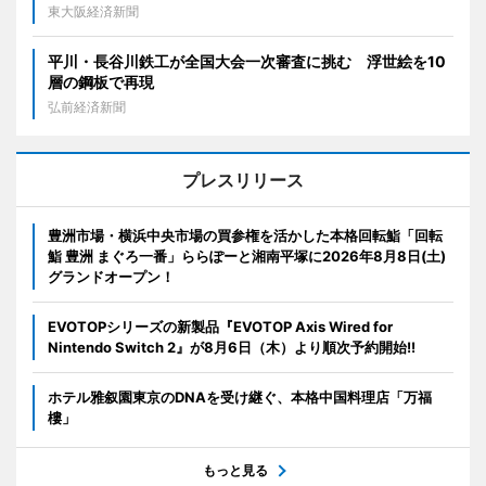
東大阪経済新聞
平川・長谷川鉄工が全国大会一次審査に挑む 浮世絵を10
層の鋼板で再現
弘前経済新聞
プレスリリース
豊洲市場・横浜中央市場の買参権を活かした本格回転鮨「回転
鮨 豊洲 まぐろ一番」ららぽーと湘南平塚に2026年8月8日(土)
グランドオープン！
EVOTOPシリーズの新製品『EVOTOP Axis Wired for
Nintendo Switch 2』が8月6日（木）より順次予約開始!!
ホテル雅叙園東京のDNAを受け継ぐ、本格中国料理店「万福
樓」
もっと見る