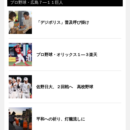
プロ野球・広島７―１１巨人
「デジポリス」普及呼び掛け
プロ野球・オリックス１―３楽天
佐野日大、２回戦へ 高校野球
平和への祈り、灯籠流しに