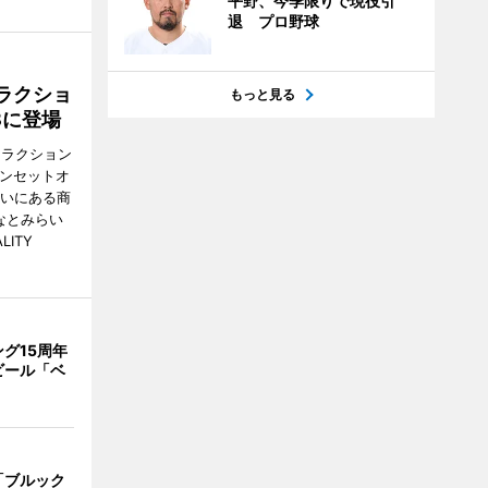
平野、今季限りで現役引
退 プロ野球
ラクショ
もっと見る
8に登場
トラクション
・サンセットオ
らいにある商
なとみらい
LITY
グ15周年
ビール「ベ
「ブルック