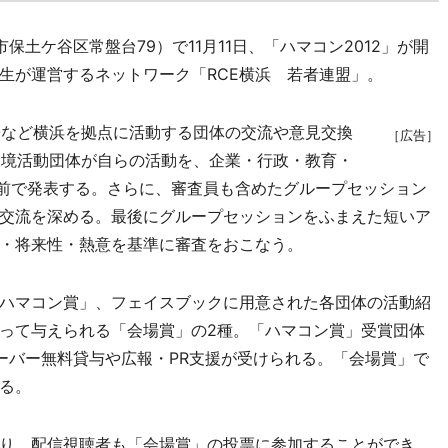
土ケ谷区常盤台79）で11月11日、「ハマコン2012」が開
生が運営するネットワーク「RCE横浜 若者連盟」。
など横浜を拠点に活動する団体の交流や意見交換
［広告］
の環境活動団体が自らの活動を、企業・行政・教育・
の前で発表する。さらに、審査員も含めたグループセッション
交流を深める。最後にグループセッションをふまえた短いア
・将来性・熱意を基準に審査をおこなう。
ハマコン賞」、フェイスブックに用意された各団体の活動紹
って与えられる「会場賞」の2種。「ハマコン賞」受賞団体
ーバー無料貸与や広報・PR支援が受けられる。「会場賞」で
る。
り、配信視聴者も「会場賞」の投票に参加することができ