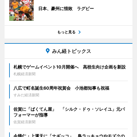
日本、豪州に惜敗 ラグビー
もっと見る
みん経トピックス
札幌でゲームイベント10月開催へ 高校生向け企画を新設
札幌経済新聞
八広で町名誕生60周年祝賀会 小池都知事も祝福
すみだ経済新聞
佐賀に「ばくてん屋」 「シルク・ドゥ・ソレイユ」元パ
フォーマーが指導
佐賀経済新聞
今帰仁・上運天に「ナギッコ」 島ラッキョウやモズクの