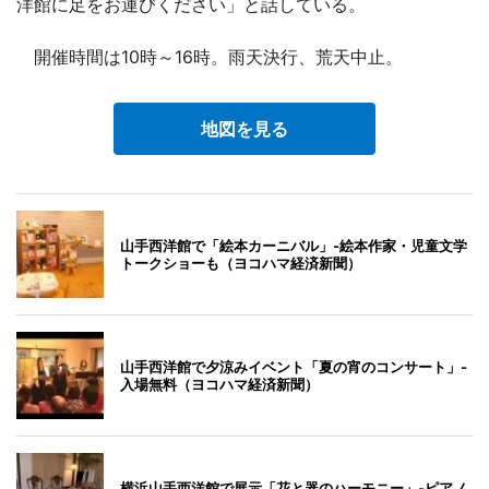
洋館に足をお運びください」と話している。
開催時間は10時～16時。雨天決行、荒天中止。
地図を見る
山手西洋館で「絵本カーニバル」-絵本作家・児童文学
トークショーも（ヨコハマ経済新聞）
山手西洋館で夕涼みイベント「夏の宵のコンサート」-
入場無料（ヨコハマ経済新聞）
横浜山手西洋館で展示「花と器のハーモニー」-ピアノ