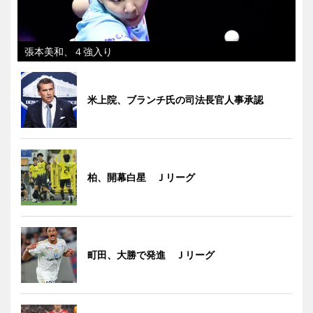
張本美和、４強入り
米上院、ブランチ氏の司法長官人事承認
柏、開幕白星 Ｊリーグ
町田、大勝で発進 Ｊリーグ