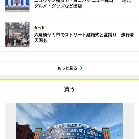
ニュウマン横浜で「ヨコハマ ニュー縁日」 地元
グルメ・グッズなど出店
食べる
六角橋ヤミ市でストリート結婚式と盆踊り 歩行者
天国も
もっと見る
買う