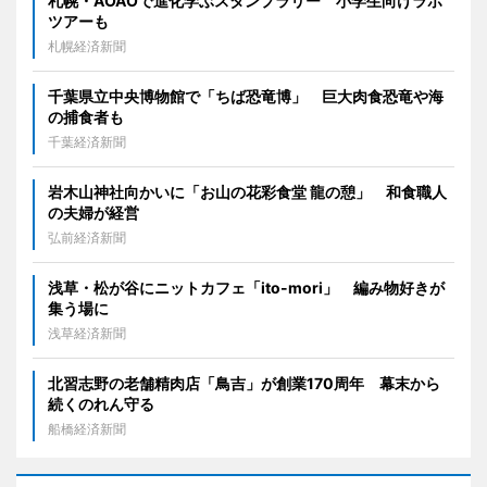
札幌・AOAOで進化学ぶスタンプラリー 小学生向けラボ
ツアーも
札幌経済新聞
千葉県立中央博物館で「ちば恐竜博」 巨大肉食恐竜や海
の捕食者も
千葉経済新聞
岩木山神社向かいに「お山の花彩食堂 龍の憩」 和食職人
の夫婦が経営
弘前経済新聞
浅草・松が谷にニットカフェ「ito-mori」 編み物好きが
集う場に
浅草経済新聞
北習志野の老舗精肉店「鳥吉」が創業170周年 幕末から
続くのれん守る
船橋経済新聞