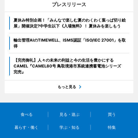
プレスリリース
夏休み特別企画！「みんなで楽しむ夏のわくわく葉っぱ切り絵
展」開催決定?中学生以下《入場無料》！ 夏休みを楽しもう
輸出管理AIのTIMEWELL、ISMS認証「ISO/IEC 27001」を取
得
【完売御礼】人々の未来の利益と今の生活を豊かにする
CAMEL『CAMEL80号 鳥取境港市系統連携蓄電池シリーズ
完売』
もっと見る
食べる
見る・遊ぶ
買う
暮らす・働く
学ぶ・知る
特集