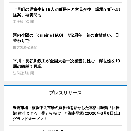
上里町の児童生徒16人が町長らと意見交換 議場で町への
提案、再質問も
本庄経済新聞
河内小阪の「cuisine HAGI」が2周年 旬の食材使い、日
替わりで
東大阪経済新聞
平川・長谷川鉄工が全国大会一次審査に挑む 浮世絵を10
層の鋼板で再現
弘前経済新聞
プレスリリース
豊洲市場・横浜中央市場の買参権を活かした本格回転鮨「回転
鮨 豊洲 まぐろ一番」ららぽーと湘南平塚に2026年8月8日(土)
グランドオープン！