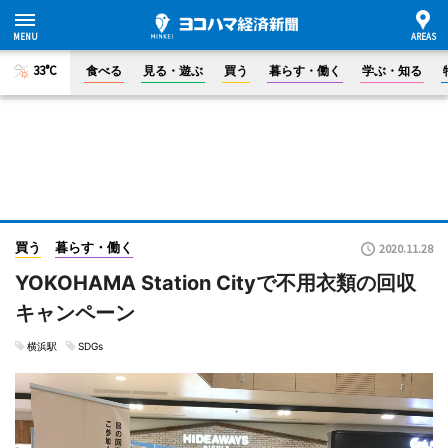
33°C
食べる
見る・遊ぶ
買う
暮らす・働く
学ぶ・知る
買う
暮らす・働く
2020.11.28
YOKOHAMA Station Cityで不用衣類の回収
キャンペーン
横浜駅
SDGs