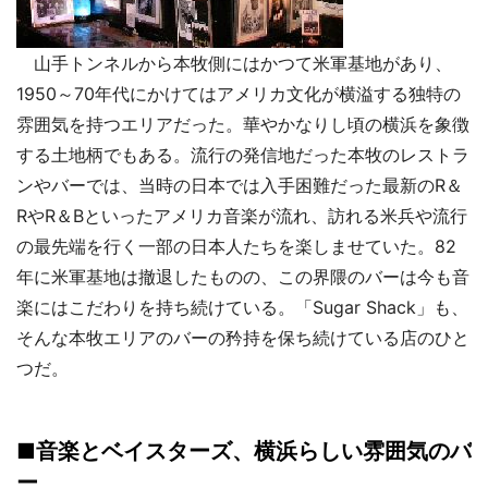
山手トンネルから本牧側にはかつて米軍基地があり、
1950～70年代にかけてはアメリカ文化が横溢する独特の
雰囲気を持つエリアだった。華やかなりし頃の横浜を象徴
する土地柄でもある。流行の発信地だった本牧のレストラ
ンやバーでは、当時の日本では入手困難だった最新のR＆
RやR＆Bといったアメリカ音楽が流れ、訪れる米兵や流行
の最先端を行く一部の日本人たちを楽しませていた。82
年に米軍基地は撤退したものの、この界隈のバーは今も音
楽にはこだわりを持ち続けている。「Sugar Shack」も、
そんな本牧エリアのバーの矜持を保ち続けている店のひと
つだ。
■音楽とベイスターズ、横浜らしい雰囲気のバ
ー