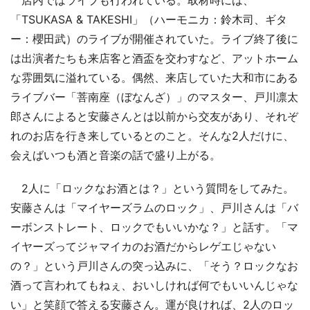
「TSUKASA & TAKESHI」（ハーモニカ：鈴木司、ギタ
ー：櫻田武）のライブが開催されていた。ライブ終了後に
は出演者たちも来店客と酒盃を交わすなど、アットホーム
な雰囲気に溢れている。偶然、来店していた大和市にある
ライブバー「菩南座（ぼなんざ）」のマスター、戸川凛太
郎さんによると安藤さんとは以前から交友があり、それぞ
れのお店を行き来しているとのこと。そんな2人だけに、
会えばいつも酒と音楽の話で盛り上がる。
2人に「ロックなお酒とは？」という質問をしてみた。
安藤さんは「マイヤーズラムのロック」、戸川さんは「バ
ーボンストレート、ロックでもいいかな？」と話す。「マ
イヤーズってジャマイカのお酒だからレゲエじゃない
の？」という戸川さんの突っ込みに、「そう？ロックなお
酒って言われてもねぇ、おいしければ何でもいいんじゃな
い」と笑顔で答える安藤さん。運が良ければ、2人のロッ