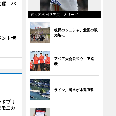
と船上パ
佐々木６回２失点 大リーグ
復興のシュシャ、愛国の観
光地に
ベント情
アジア大会公式ウエア発
表
ライン川渇水が水運直撃
ッドブリ
タモニカ