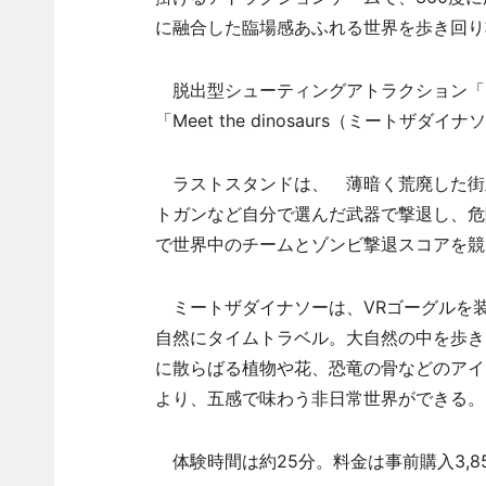
に融合した臨場感あふれる世界を歩き回り
脱出型シューティングアトラクション「La
「Meet the dinosaurs（ミートザ
ラストスタンドは、 薄暗く荒廃した街
トガンなど自分で選んだ武器で撃退し、危
で世界中のチームとゾンビ撃退スコアを競
ミートザダイナソーは、VRゴーグルを装
自然にタイムトラベル。大自然の中を歩き
に散らばる植物や花、恐竜の骨などのアイ
より、五感で味わう非日常世界ができる。
体験時間は約25分。料金は事前購入3,85