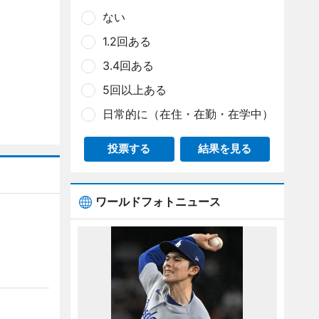
ない
1.2回ある
3.4回ある
5回以上ある
日常的に（在住・在勤・在学中）
投票する
結果を見る
ワールドフォトニュース