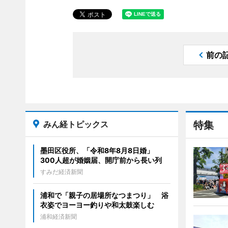
前の
みん経トピックス
特集
墨田区役所、「令和8年8月8日婚」
300人超が婚姻届、開庁前から長い列
すみだ経済新聞
浦和で「親子の居場所なつまつり」 浴
衣姿でヨーヨー釣りや和太鼓楽しむ
浦和経済新聞