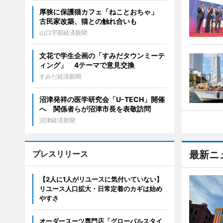
厚狭に保護猫カフェ「ねことおちゃ」
古民家改築、猫との触れ合いも
山口宇部経済新聞
文花で学生企画の「すみだタウンミーテ
ィング」 4テーマで意見交換
すみだ経済新聞
沼津発祥の医学研究会「U-TECH」開催
へ 関係者らが沼津市長を表敬訪問
沼津経済新聞
プレスリリース
最新ニ
【2人に1人がリユースに気付いていない】
リユース人口拡大・日常定着のカギは始め
やすさ
オーダースーツ専門店「グローバルスタイ