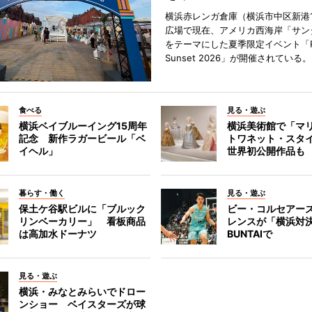
横浜赤レンガ倉庫（横浜市中区新港
広場で現在、アメリカ西海岸「サン
をテーマにした夏季限定イベント「Red
Sunset 2026」が開催されている。
食べる
見る・遊ぶ
横浜ベイブルーイング15周年
横浜美術館で「マ
記念 新作ラガービール「ベ
トワネット・スタ
イヘル」
世界初公開作品も
暮らす・働く
見る・遊ぶ
保土ケ谷駅ビルに「ブルック
ビー・コルセアー
リンベーカリー」 看板商品
レンスが「横浜対
は高加水ドーナツ
BUNTAIで
見る・遊ぶ
横浜・みなとみらいでドロー
ンショー ベイスターズが球