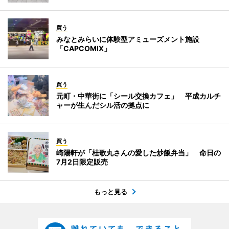
買う
みなとみらいに体験型アミューズメント施設
「CAPCOMIX」
買う
元町・中華街に「シール交換カフェ」 平成カルチ
ャーが生んだシル活の拠点に
買う
崎陽軒が「桂歌丸さんの愛した炒飯弁当」 命日の
7月2日限定販売
もっと見る