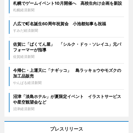
札幌でゲームイベント10月開催へ 高校生向け企画を新設
札幌経済新聞
八広で町名誕生60周年祝賀会 小池都知事も祝福
すみだ経済新聞
佐賀に「ばくてん屋」 「シルク・ドゥ・ソレイユ」元パ
フォーマーが指導
佐賀経済新聞
今帰仁・上運天に「ナギッコ」 島ラッキョウやモズクの
加工品販売
やんばる経済新聞
沼津「淡島ホテル」が夏限定イベント イラストサービス
や星空観望会など
沼津経済新聞
プレスリリース