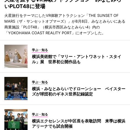
いPLOT48に登場
火星旅行をテーマにしたVR体験アトラクション「THE SUNSET OF
MARS（ザ・サンセットオブマーズ）」が8月8日、みなとみらいにある
商業施設「PLOT48」（横浜市西区みなとみらい4）内の
「YOKOHAMA COAST REALITY PORT」にオープンした。
学ぶ・知る
横浜美術館で「マリー・アントワネット・スタイ
ル」展 世界初公開作品も
学ぶ・知る
横浜・みなとみらいでドローンショー ベイスター
ズが球団初のギネス世界記録認定
学ぶ・知る
横浜エクセレンスが中区長を表敬訪問 来季は横浜
アリーナでも試合開催