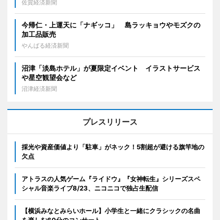
佐賀経済新聞
今帰仁・上運天に「ナギッコ」 島ラッキョウやモズクの
加工品販売
やんばる経済新聞
沼津「淡島ホテル」が夏限定イベント イラストサービス
や星空観望会など
沼津経済新聞
プレスリリース
採光や資産価値より「駐車」がネック！5割超が避ける旗竿地の
欠点
アトラスの人気ゲーム『ライドウ』『女神転生』シリーズスペ
シャル音楽ライブ8/23、ニコニコで独占生配信
【横浜みなとみらいホール】小学生と一緒にクラシックの名曲
を楽しむ60分のコンサート