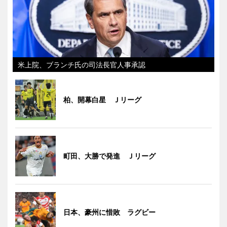
米上院、ブランチ氏の司法長官人事承認
柏、開幕白星 Ｊリーグ
町田、大勝で発進 Ｊリーグ
日本、豪州に惜敗 ラグビー