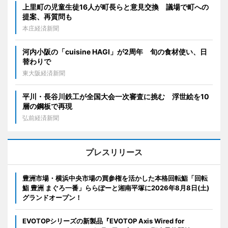
上里町の児童生徒16人が町長らと意見交換 議場で町への
提案、再質問も
本庄経済新聞
河内小阪の「cuisine HAGI」が2周年 旬の食材使い、日
替わりで
東大阪経済新聞
平川・長谷川鉄工が全国大会一次審査に挑む 浮世絵を10
層の鋼板で再現
弘前経済新聞
プレスリリース
豊洲市場・横浜中央市場の買参権を活かした本格回転鮨「回転
鮨 豊洲 まぐろ一番」ららぽーと湘南平塚に2026年8月8日(土)
グランドオープン！
EVOTOPシリーズの新製品『EVOTOP Axis Wired for