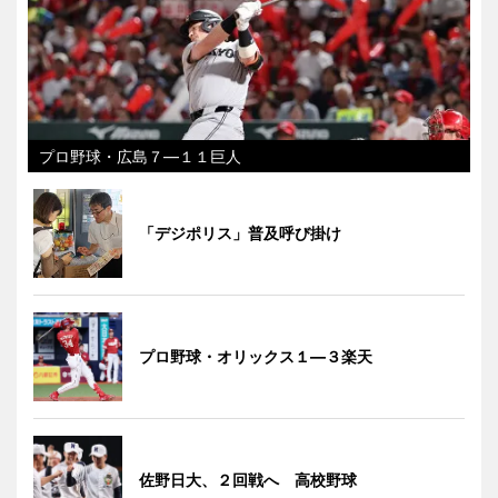
プロ野球・広島７―１１巨人
「デジポリス」普及呼び掛け
プロ野球・オリックス１―３楽天
佐野日大、２回戦へ 高校野球