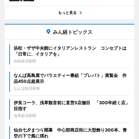
もっと見る
みん経トピックス
浜松・ザザ中央館にイタリアンレストラン コンセプトは
「日常に、イタリアを」
浜松経済新聞
なんば高島屋でバラエティー番組「プレバト」展覧会 作
品450点超展示
なんば経済新聞
伊良コーラ、浅草観音前に直営5店舗目 「300年続く店」
目指す
浅草経済新聞
仙台七夕まつり開幕 中心部商店街に大型飾り300本、青
空の下で風に揺れ