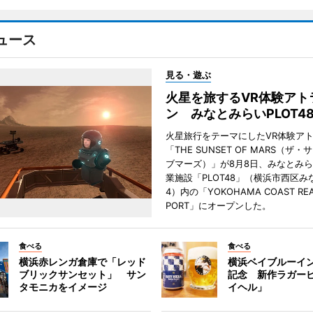
ュース
見る・遊ぶ
火星を旅するVR体験アト
ン みなとみらいPLOT4
火星旅行をテーマにしたVR体験ア
「THE SUNSET OF MARS（ザ
ブマーズ）」が8月8日、みなとみ
業施設「PLOT48」（横浜市西区み
4）内の「YOKOHAMA COAST REA
PORT」にオープンした。
食べる
食べる
横浜赤レンガ倉庫で「レッド
横浜ベイブルーイン
ブリックサンセット」 サン
記念 新作ラガー
タモニカをイメージ
イヘル」