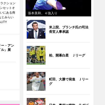
トラクション
・サンセットオ
らいにある商
張本美和、４強入り
なとみらい
LITY
米上院、ブランチ氏の司法
長官人事承認
リー・アン
イル」展
柏、開幕白星 Ｊリーグ
町田、大勝で発進 Ｊリー
グ