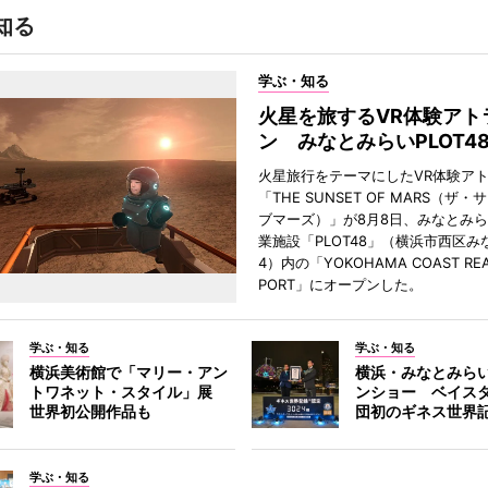
知る
学ぶ・知る
火星を旅するVR体験アト
ン みなとみらいPLOT4
火星旅行をテーマにしたVR体験ア
「THE SUNSET OF MARS（ザ
ブマーズ）」が8月8日、みなとみ
業施設「PLOT48」（横浜市西区み
4）内の「YOKOHAMA COAST REA
PORT」にオープンした。
学ぶ・知る
学ぶ・知る
横浜美術館で「マリー・アン
横浜・みなとみら
トワネット・スタイル」展
ンショー ベイス
世界初公開作品も
団初のギネス世界
学ぶ・知る