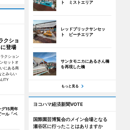
ト ミストエリア
レッドブリックサンセッ
ト ビーチエリア
ラクショ
8に登場
トラクション
サンタモニカにあるさん橋
・サンセットオ
を再現した橋
らいにある商
なとみらい
LITY
もっと見る
ヨコハマ経済新聞VOTE
グ15周年
ビール「ベ
国際園芸博覧会のメイン会場となる
瀬谷区に行ったことはありますか