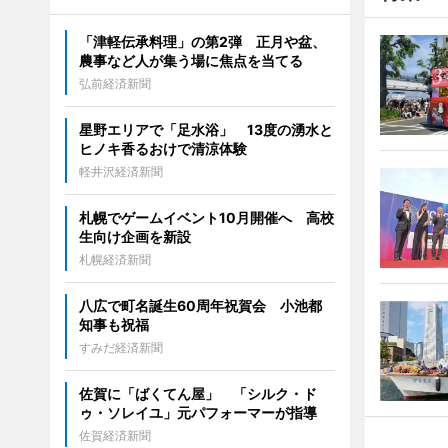
「津軽伝承料理」の第2弾 正月や盆、
農事など人が集う場に焦点を当てる
弘前経済新聞
星野エリアで「足水浴」 13度の湧水と
ヒノキ香るおけで清涼体験
軽井沢経済新聞
札幌でゲームイベント10月開催へ 高校
生向け企画を新設
札幌経済新聞
八広で町名誕生60周年祝賀会 小池都
知事も祝福
すみだ経済新聞
佐賀に「ばくてん屋」 「シルク・ド
ゥ・ソレイユ」元パフォーマーが指導
佐賀経済新聞