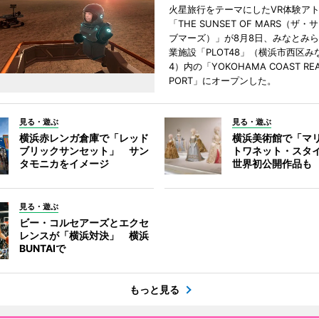
火星旅行をテーマにしたVR体験ア
「THE SUNSET OF MARS（ザ
ブマーズ）」が8月8日、みなとみ
業施設「PLOT48」（横浜市西区み
4）内の「YOKOHAMA COAST REA
PORT」にオープンした。
見る・遊ぶ
見る・遊ぶ
横浜赤レンガ倉庫で「レッド
横浜美術館で「マ
ブリックサンセット」 サン
トワネット・スタ
タモニカをイメージ
世界初公開作品も
見る・遊ぶ
ビー・コルセアーズとエクセ
レンスが「横浜対決」 横浜
BUNTAIで
もっと見る