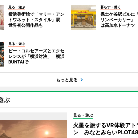
見る・遊ぶ
暮らす・働く
横浜美術館で「マリー・アン
保土ケ谷駅ビルに
トワネット・スタイル」展
リンベーカリー」
世界初公開作品も
は高加水ドーナツ
見る・遊ぶ
ビー・コルセアーズとエクセ
レンスが「横浜対決」 横浜
BUNTAIで
もっと見る
遊ぶ
見る・遊ぶ
火星を旅するVR体験アト
ン みなとみらいPLOT4