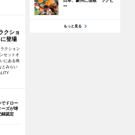
日本、豪州に惜敗 ラグビ
ー
もっと見る
ラクショ
8に登場
トラクション
・サンセットオ
らいにある商
なとみらい
LITY
いでドロー
ターズが球
記録認定