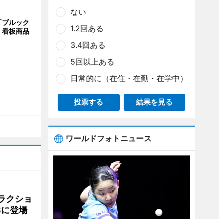
ない
「ブルック
1.2回ある
 看板商品
3.4回ある
5回以上ある
日常的に（在住・在勤・在学中）
投票する
結果を見る
ワールドフォトニュース
ラクショ
8に登場