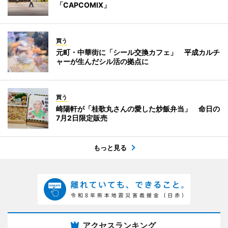
「CAPCOMIX」
買う
元町・中華街に「シール交換カフェ」 平成カルチ
ャーが生んだシル活の拠点に
買う
崎陽軒が「桂歌丸さんの愛した炒飯弁当」 命日の
7月2日限定販売
もっと見る
アクセスランキング