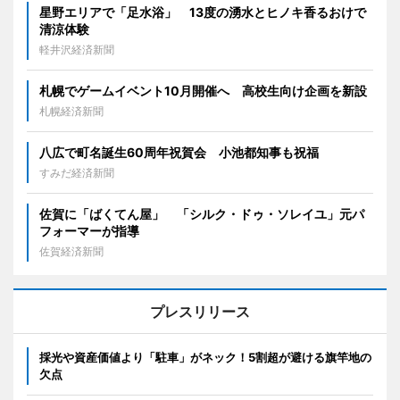
星野エリアで「足水浴」 13度の湧水とヒノキ香るおけで
清涼体験
軽井沢経済新聞
札幌でゲームイベント10月開催へ 高校生向け企画を新設
札幌経済新聞
八広で町名誕生60周年祝賀会 小池都知事も祝福
すみだ経済新聞
佐賀に「ばくてん屋」 「シルク・ドゥ・ソレイユ」元パ
フォーマーが指導
佐賀経済新聞
プレスリリース
採光や資産価値より「駐車」がネック！5割超が避ける旗竿地の
欠点