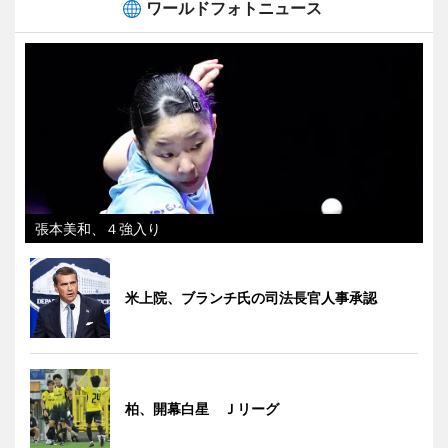
ワールドフォトニュース
張本美和、４強入り
米上院、ブランチ氏の司法長官人事承認
柏、開幕白星 Ｊリーグ