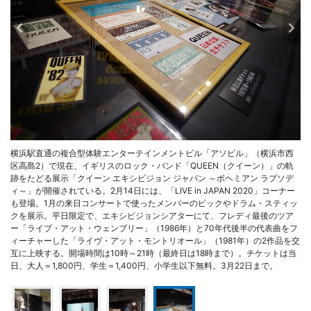
横浜駅直通の複合型体験エンターテインメントビル「アソビル」（横浜市西
区高島2）で現在、イギリスのロック・バンド「QUEEN（クイーン）」の軌
跡をたどる展示「クイーン エキシビジョン ジャパン ～ボヘミアン ラプソデ
ィ～」が開催されている。2月14日には、「LIVE in JAPAN 2020」コーナー
も登場。1月の来日コンサートで使ったメンバーのピックやドラム・スティッ
クを展示。平日限定で、エキシビジョンシアターにて、フレディ最後のツア
ー「ライブ・アット・ウェンブリー」（1986年）と70年代後半の代表曲をフ
ィーチャーした「ライヴ・アット・モントリオール」（1981年）の2作品を交
互に上映する。開場時間は10時～21時（最終日は18時まで）。チケットは当
日、大人＝1,800円、学生＝1,400円、小学生以下無料。3月22日まで。