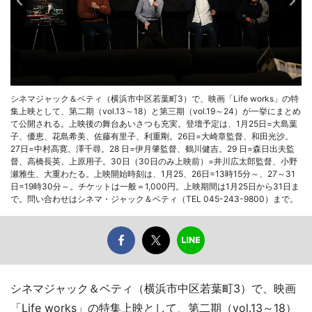
シネマジャック＆ベティ（横浜市中区若葉町3）で、映画「Life works」の特
集上映として、第二期（vol.13～18）と第三期（vol.19～24）が一挙にまとめ
て公開される。上映後の舞台あいさつも充実。登壇予定は、1月25日=大島葉
子、優恵、花島希美、佐藤有里子、利重剛。26日=大崎章監督、和田光沙。
27日=中村高寛、澤千尋。28 日=伊月肇監督、鶴川健吉。29 日=森日出夫監
督、高橋長英、上原用子。30日（30日のみ上映前）=井川広太郎監督、小野
瀬雅生、大重わたる。上映開始時刻は、1月25、26日=13時15分～、27～31
日=19時30分～。チケットは一般＝1,000円。上映期間は1月25日から31日ま
で。問い合わせはシネマ・ジャック＆ベティ（TEL 045-243-9800）まで。
シネマジャック＆ベティ（横浜市中区若葉町3）で、映画
「Life works」の特集上映として、第二期（vol.13～18）