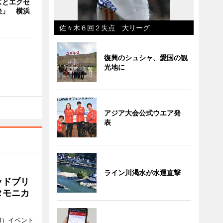
ズとエクセ
決」 横浜
佐々木６回２失点 大リーグ
復興のシュシャ、愛国の観
光地に
アジア大会公式ウエア発
表
ライン川渇水が水運直撃
ッドブリ
タモニカ
1）イベント