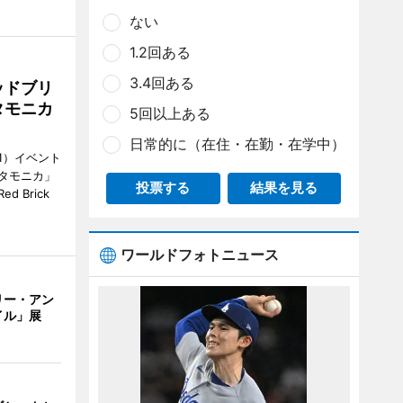
ない
1.2回ある
3.4回ある
ッドブリ
タモニカ
5回以上ある
日常的に（在住・在勤・在学中）
1）イベント
タモニカ」
投票する
結果を見る
 Brick
ワールドフォトニュース
リー・アン
イル」展