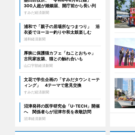
300人超が婚姻届、開庁前から長い列
すみだ経済新聞
浦和で「親子の居場所なつまつり」 浴
衣姿でヨーヨー釣りや和太鼓楽しむ
浦和経済新聞
厚狭に保護猫カフェ「ねことおちゃ」
古民家改築、猫との触れ合いも
山口宇部経済新聞
文花で学生企画の「すみだタウンミーテ
ィング」 4テーマで意見交換
すみだ経済新聞
沼津発祥の医学研究会「U-TECH」開催
へ 関係者らが沼津市長を表敬訪問
沼津経済新聞