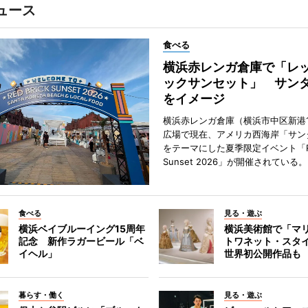
ュース
食べる
横浜赤レンガ倉庫で「レ
ックサンセット」 サン
をイメージ
横浜赤レンガ倉庫（横浜市中区新港
広場で現在、アメリカ西海岸「サン
をテーマにした夏季限定イベント「Red
Sunset 2026」が開催されている。
食べる
見る・遊ぶ
横浜ベイブルーイング15周年
横浜美術館で「マ
記念 新作ラガービール「ベ
トワネット・スタ
イヘル」
世界初公開作品も
暮らす・働く
見る・遊ぶ