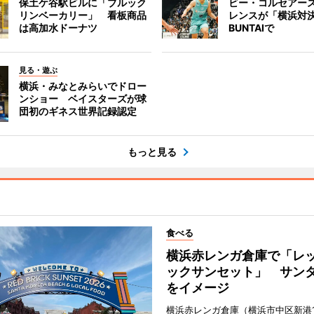
保土ケ谷駅ビルに「ブルック
ビー・コルセアー
リンベーカリー」 看板商品
レンスが「横浜対
は高加水ドーナツ
BUNTAIで
見る・遊ぶ
横浜・みなとみらいでドロー
ンショー ベイスターズが球
団初のギネス世界記録認定
もっと見る
食べる
横浜赤レンガ倉庫で「レ
ックサンセット」 サン
をイメージ
横浜赤レンガ倉庫（横浜市中区新港