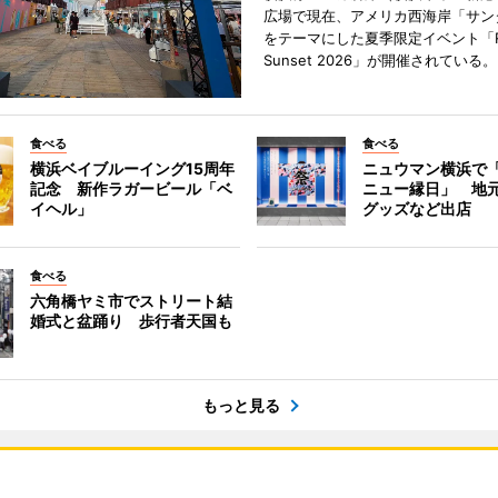
広場で現在、アメリカ西海岸「サン
をテーマにした夏季限定イベント「Red
Sunset 2026」が開催されている。
食べる
食べる
横浜ベイブルーイング15周年
ニュウマン横浜で
記念 新作ラガービール「ベ
ニュー縁日」 地
イヘル」
グッズなど出店
食べる
六角橋ヤミ市でストリート結
婚式と盆踊り 歩行者天国も
もっと見る