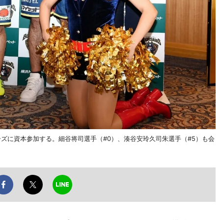
ズに資本参加する。細谷将司選手（#0）、湊谷安玲久司朱選手（#5）も会