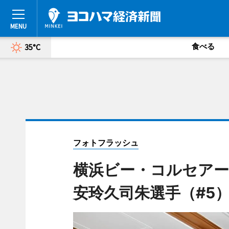
食べる
35°C
フォトフラッシュ
横浜ビー・コルセアー
安玲久司朱選手（#5