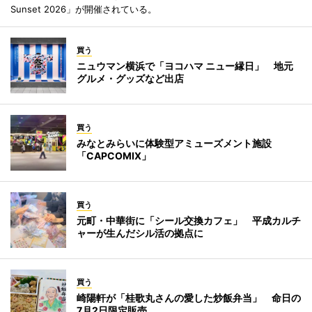
Sunset 2026」が開催されている。
買う
ニュウマン横浜で「ヨコハマ ニュー縁日」 地元
グルメ・グッズなど出店
買う
みなとみらいに体験型アミューズメント施設
「CAPCOMIX」
買う
元町・中華街に「シール交換カフェ」 平成カルチ
ャーが生んだシル活の拠点に
買う
崎陽軒が「桂歌丸さんの愛した炒飯弁当」 命日の
7月2日限定販売