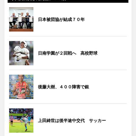
日本被団協が結成７０年
日南学園が２回戦へ 高校野球
後藤大樹、４００障害で銀
上田綺世は後半途中交代 サッカー