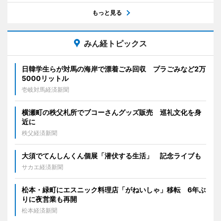
もっと見る
みん経トピックス
日韓学生らが対馬の海岸で漂着ごみ回収 プラごみなど2万
5000リットル
壱岐対馬経済新聞
横瀬町の秩父札所でブコーさんグッズ販売 巡礼文化を身
近に
秩父経済新聞
大須でてんしんくん個展「潜伏する生活」 記念ライブも
サカエ経済新聞
松本・緑町にエスニック料理店「がねいしゃ」移転 6年ぶ
りに夜営業も再開
松本経済新聞