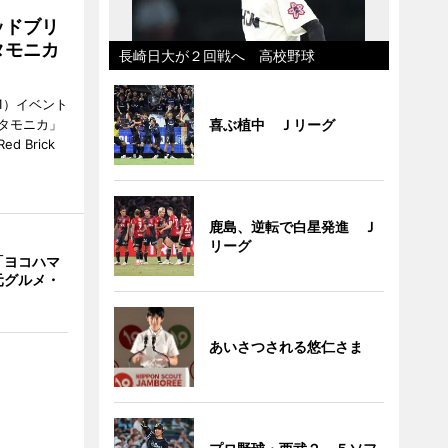
ッドブリ
タモニカ
長崎日大が２回戦へ 高校野球
1）イベント
タモニカ」
喜ぶ植中 Ｊリーグ
 Brick
鹿島、逆転で白星発進 Ｊ
リーグ
「ヨコハマ
元グルメ・
あいさつされる悠仁さま