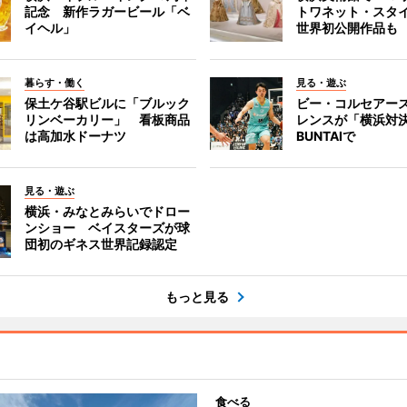
記念 新作ラガービール「ベ
トワネット・スタ
イヘル」
世界初公開作品も
暮らす・働く
見る・遊ぶ
保土ケ谷駅ビルに「ブルック
ビー・コルセアー
リンベーカリー」 看板商品
レンスが「横浜対
は高加水ドーナツ
BUNTAIで
見る・遊ぶ
横浜・みなとみらいでドロー
ンショー ベイスターズが球
団初のギネス世界記録認定
もっと見る
食べる