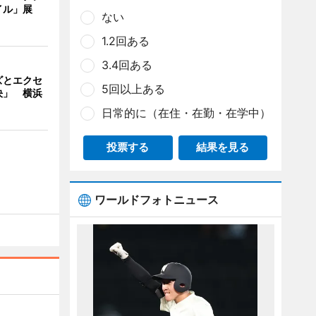
イル」展
ない
1.2回ある
3.4回ある
ズとエクセ
5回以上ある
決」 横浜
日常的に（在住・在勤・在学中）
投票する
結果を見る
ワールドフォトニュース