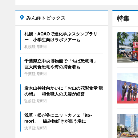
みん経トピックス
特集
札幌・AOAOで進化学ぶスタンプラリ
ー 小学生向けラボツアーも
札幌経済新聞
千葉県立中央博物館で「ちば恐竜博」
巨大肉食恐竜や海の捕食者も
千葉経済新聞
岩木山神社向かいに「お山の花彩食堂 龍
の憩」 和食職人の夫婦が経営
弘前経済新聞
浅草・松が谷にニットカフェ「ito-
mori」 編み物好きが集う場に
浅草経済新聞