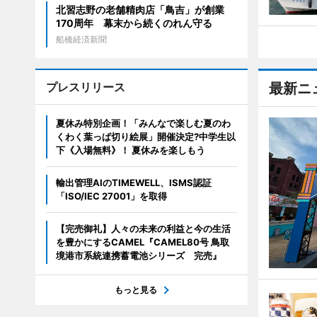
北習志野の老舗精肉店「鳥吉」が創業
170周年 幕末から続くのれん守る
船橋経済新聞
プレスリリース
最新ニ
夏休み特別企画！「みんなで楽しむ夏のわ
くわく葉っぱ切り絵展」開催決定?中学生以
下《入場無料》！ 夏休みを楽しもう
輸出管理AIのTIMEWELL、ISMS認証
「ISO/IEC 27001」を取得
【完売御礼】人々の未来の利益と今の生活
を豊かにするCAMEL『CAMEL80号 鳥取
境港市系統連携蓄電池シリーズ 完売』
もっと見る