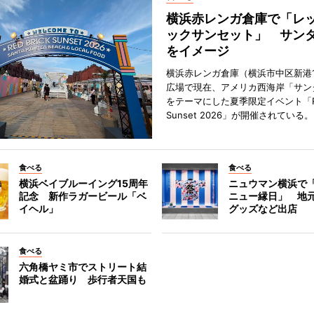
横浜赤レンガ倉庫で「レ
ックサンセット」 サン
をイメージ
横浜赤レンガ倉庫（横浜市中区新港
広場で現在、アメリカ西海岸「サン
をテーマにした夏季限定イベント「Red
Sunset 2026」が開催されている。
食べる
食べる
横浜ベイブルーイング15周年
ニュウマン横浜で
記念 新作ラガービール「ベ
ニュー縁日」 地
イヘル」
グッズなど出店
食べる
六角橋ヤミ市でストリート結
婚式と盆踊り 歩行者天国も