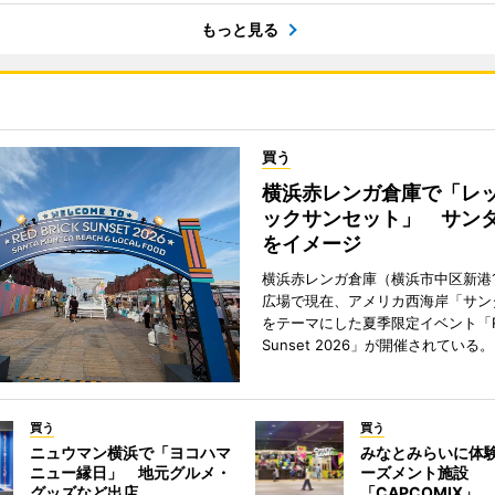
もっと見る
買う
横浜赤レンガ倉庫で「レ
ックサンセット」 サン
をイメージ
横浜赤レンガ倉庫（横浜市中区新港
広場で現在、アメリカ西海岸「サン
をテーマにした夏季限定イベント「Red
Sunset 2026」が開催されている。
買う
買う
ニュウマン横浜で「ヨコハマ
みなとみらいに体
ニュー縁日」 地元グルメ・
ーズメント施設
グッズなど出店
「CAPCOMIX」