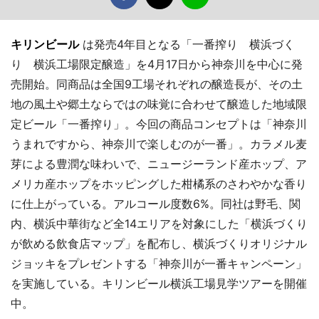
キリンビール
は発売4年目となる「一番搾り 横浜づく
り 横浜工場限定醸造」を4月17日から神奈川を中心に発
売開始。同商品は全国9工場それぞれの醸造長が、その土
地の風土や郷土ならではの味覚に合わせて醸造した地域限
定ビール「一番搾り」。今回の商品コンセプトは「神奈川
うまれですから、神奈川で楽しむのが一番」。カラメル麦
芽による豊潤な味わいで、ニュージーランド産ホップ、ア
メリカ産ホップをホッピングした柑橘系のさわやかな香り
に仕上がっている。アルコール度数6%。同社は野毛、関
内、横浜中華街など全14エリアを対象にした「横浜づくり
が飲める飲食店マップ」を配布し、横浜づくりオリジナル
ジョッキをプレゼントする「神奈川が一番キャンペーン」
を実施している。キリンビール横浜工場見学ツアーを開催
中。