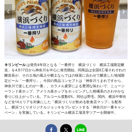
キリンビール
は発売4年目となる「一番搾り 横浜づくり 横浜工場限定醸
造」を4月17日から神奈川を中心に発売開始。同商品は全国9工場それぞれの
醸造長が、その土地の風土や郷土ならではの味覚に合わせて醸造した地域限
定ビール「一番搾り」。今回の商品コンセプトは「神奈川うまれですから、
神奈川で楽しむのが一番」。カラメル麦芽による豊潤な味わいで、ニュージ
ーランド産ホップ、アメリカ産ホップをホッピングした柑橘系のさわやかな
香りに仕上がっている。アルコール度数6%。同社は野毛、関内、横浜中華街
など全14エリアを対象にした「横浜づくりが飲める飲食店マップ」を配布
し、横浜づくりオリジナルジョッキをプレゼントする「神奈川が一番キャン
ペーン」を実施している。キリンビール横浜工場見学ツアーを開催中。