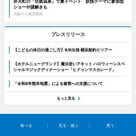
弁天町の「空庭温泉」で夏イベント 妖怪テーマに参加型
ショーや謎解きも
大阪ベイ経済新聞
プレスリリース
【こどもの休日の過ごし方】9/6出発 横浜船釣りツアー
【ホテルニューグランド】魔法使いアキット ハロウィーンスペ
シャルマジックディナーショー「ヒドゥンマスカレード」
「令和8年熊本地震」による被害への支援について
もっと見る
食べる
見る・遊ぶ
買う