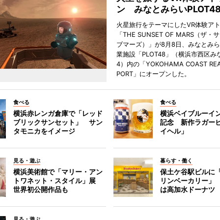
ン みなとみらいPLOT4
火星旅行をテーマにしたVR体験ア
「THE SUNSET OF MARS（ザ
ブマーズ）」が8月8日、みなとみ
業施設「PLOT48」（横浜市西区み
4）内の「YOKOHAMA COAST REA
PORT」にオープンした。
食べる
食べる
横浜赤レンガ倉庫で「レッド
横浜ベイブルーイン
ブリックサンセット」 サン
記念 新作ラガー
タモニカをイメージ
イヘル」
見る・遊ぶ
暮らす・働く
横浜美術館で「マリー・アン
保土ケ谷駅ビルに
トワネット・スタイル」展
リンベーカリー」
世界初公開作品も
は高加水ドーナツ
見る・遊ぶ