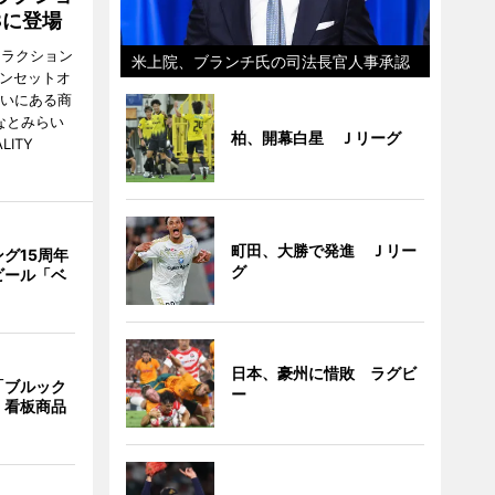
8に登場
トラクション
米上院、ブランチ氏の司法長官人事承認
・サンセットオ
らいにある商
なとみらい
柏、開幕白星 Ｊリーグ
LITY
町田、大勝で発進 Ｊリー
グ15周年
グ
ビール「ベ
日本、豪州に惜敗 ラグビ
「ブルック
ー
 看板商品