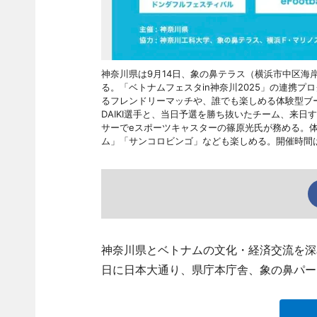
神奈川県は9月14日、象の鼻テラス（横浜市中区海
る。「ベトナムフェスタin神奈川2025」の連携
るフレンドリーマッチや、誰でも楽しめる体験型ブ
DAIKI選手と、当日予選を勝ち抜いたチーム、来日す
サーでeスポーツキャスターの篠原光氏が務める。
ム」「サンコロビンゴ」なども楽しめる。開催時間は
神奈川県とベトナムの文化・経済交流を深める
日に日本大通り、県庁本庁舎、象の鼻パー