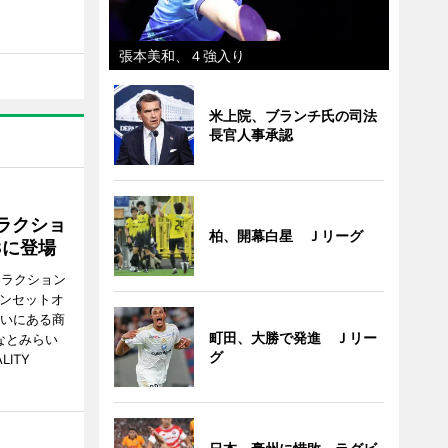
張本美和、４強入り
米上院、ブランチ氏の司法
長官人事承認
ラクショ
柏、開幕白星 Ｊリーグ
8に登場
トラクション
・サンセットオ
らいにある商
町田、大勝で発進 Ｊリー
なとみらい
グ
LITY