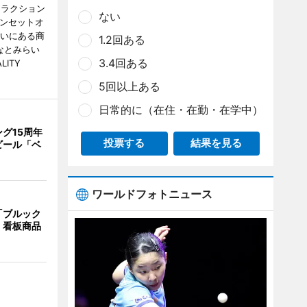
トラクション
ない
・サンセットオ
らいにある商
1.2回ある
なとみらい
3.4回ある
LITY
5回以上ある
日常的に（在住・在勤・在学中）
グ15周年
投票する
結果を見る
ビール「ベ
ワールドフォトニュース
「ブルック
 看板商品