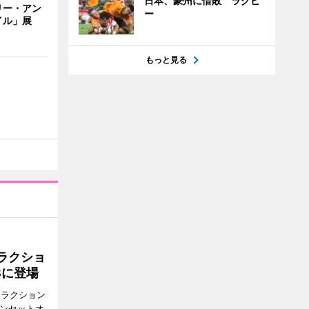
日本、豪州に惜敗 ラグビ
リー・アン
ー
イル」展
もっと見る
ラクショ
8に登場
トラクション
・サンセットオ