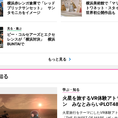
横浜赤レンガ倉庫で「レッド
横浜美術館で「マ
ブリックサンセット」 サン
トワネット・スタ
タモニカをイメージ
世界初公開作品も
見る・遊ぶ
ビー・コルセアーズとエクセ
レンスが「横浜対決」 横浜
BUNTAIで
もっと見る
知る
学ぶ・知る
火星を旅するVR体験アト
ン みなとみらいPLOT4
火星旅行をテーマにしたVR体験ア
「THE SUNSET OF MARS（ザ