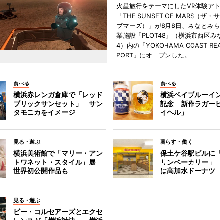
火星旅行をテーマにしたVR体験ア
「THE SUNSET OF MARS（ザ
ブマーズ）」が8月8日、みなとみ
業施設「PLOT48」（横浜市西区み
4）内の「YOKOHAMA COAST REA
PORT」にオープンした。
食べる
食べる
横浜赤レンガ倉庫で「レッド
横浜ベイブルーイン
ブリックサンセット」 サン
記念 新作ラガー
タモニカをイメージ
イヘル」
見る・遊ぶ
暮らす・働く
横浜美術館で「マリー・アン
保土ケ谷駅ビルに
トワネット・スタイル」展
リンベーカリー」
世界初公開作品も
は高加水ドーナツ
見る・遊ぶ
ビー・コルセアーズとエクセ