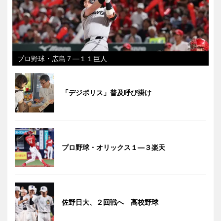
プロ野球・広島７―１１巨人
「デジポリス」普及呼び掛け
プロ野球・オリックス１―３楽天
佐野日大、２回戦へ 高校野球