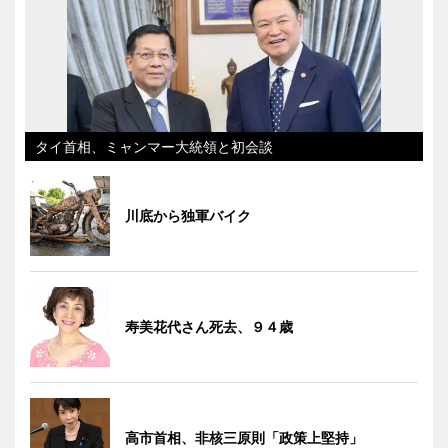
タイ首相、ミャンマー大統領と初会談
川底から独軍バイク
寿美花代さん死去、９４歳
高市首相、非核三原則「政策上堅持」