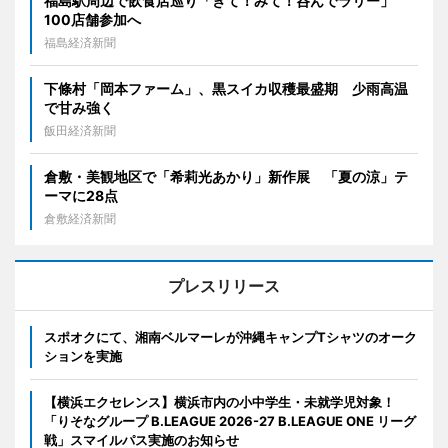
福島駅周辺で飲食店巡り「きて！みて！呑んでラリー」
100店舗参加へ
福島経済新聞
下條村「岡本ファーム」、黒スイカ収穫最盛期 少雨高温
で甘み強く
飯田経済新聞
倉敷・美観地区で「希莉光あかり」新作展 「夏の涼」テ
ーマに28点
倉敷経済新聞
プレスリリース
スポオクにて、湘南ベルマーレが沖縄キャンプTシャツのオーク
ションを実施
【横浜エクセレンス】横浜市内の小中学生・未就学児対象！
「りそなグループ B.LEAGUE 2026-27 B.LEAGUE ONE リーグ
戦」スマイルパス実施のお知らせ