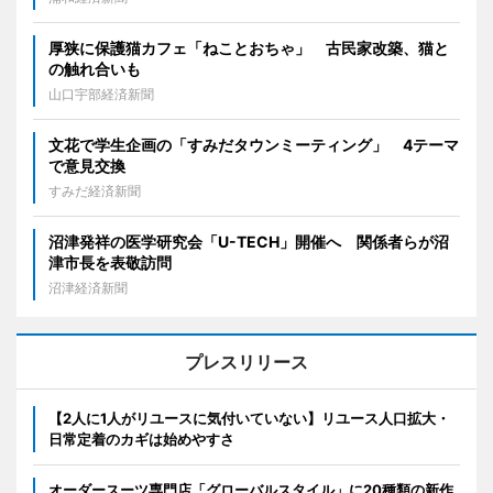
厚狭に保護猫カフェ「ねことおちゃ」 古民家改築、猫と
の触れ合いも
山口宇部経済新聞
文花で学生企画の「すみだタウンミーティング」 4テーマ
で意見交換
すみだ経済新聞
沼津発祥の医学研究会「U-TECH」開催へ 関係者らが沼
津市長を表敬訪問
沼津経済新聞
プレスリリース
【2人に1人がリユースに気付いていない】リユース人口拡大・
日常定着のカギは始めやすさ
オーダースーツ専門店「グローバルスタイル」に20種類の新作