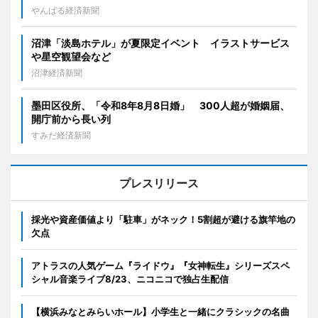
やんばる経済新聞
沼津「淡島ホテル」が夏限定イベント イラストサービス
や星空観望会など
沼津経済新聞
墨田区役所、「令和8年8月8日婚」 300人超が婚姻届、
開庁前から長い列
すみだ経済新聞
プレスリリース
採光や資産価値より「駐車」がネック！5割超が避ける旗竿地の
欠点
アトラスの人気ゲーム『ライドウ』『女神転生』シリーズスペ
シャル音楽ライブ8/23、ニコニコで独占生配信
【横浜みなとみらいホール】小学生と一緒にクラシックの名曲