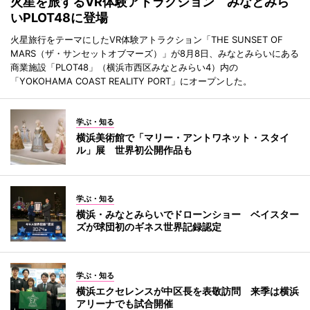
火星を旅するVR体験アトラクション みなとみら
いPLOT48に登場
火星旅行をテーマにしたVR体験アトラクション「THE SUNSET OF
MARS（ザ・サンセットオブマーズ）」が8月8日、みなとみらいにある
商業施設「PLOT48」（横浜市西区みなとみらい4）内の
「YOKOHAMA COAST REALITY PORT」にオープンした。
学ぶ・知る
横浜美術館で「マリー・アントワネット・スタイ
ル」展 世界初公開作品も
学ぶ・知る
横浜・みなとみらいでドローンショー ベイスター
ズが球団初のギネス世界記録認定
学ぶ・知る
横浜エクセレンスが中区長を表敬訪問 来季は横浜
アリーナでも試合開催