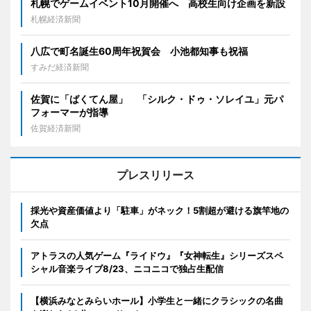
札幌でゲームイベント10月開催へ 高校生向け企画を新設
札幌経済新聞
八広で町名誕生60周年祝賀会 小池都知事も祝福
すみだ経済新聞
佐賀に「ばくてん屋」 「シルク・ドゥ・ソレイユ」元パ
フォーマーが指導
佐賀経済新聞
プレスリリース
採光や資産価値より「駐車」がネック！5割超が避ける旗竿地の
欠点
アトラスの人気ゲーム『ライドウ』『女神転生』シリーズスペ
シャル音楽ライブ8/23、ニコニコで独占生配信
【横浜みなとみらいホール】小学生と一緒にクラシックの名曲