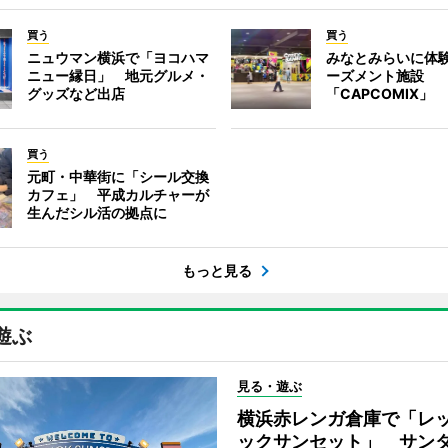
買う
買う
ニュウマン横浜で「ヨコハマ
みなとみらいに体
ニュー縁日」 地元グルメ・
ーズメント施設
グッズなど出店
「CAPCOMIX」
買う
元町・中華街に「シール交換
カフェ」 平成カルチャーが
生んだシル活の拠点に
もっと見る
遊ぶ
見る・遊ぶ
横浜赤レンガ倉庫で「レ
ックサンセット」 サン