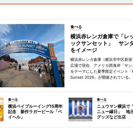
食べる
横浜赤レンガ倉庫で「レ
ックサンセット」 サン
をイメージ
横浜赤レンガ倉庫（横浜市中区新港
広場で現在、アメリカ西海岸「サン
をテーマにした夏季限定イベント「Red
Sunset 2026」が開催されている。
食べる
食べる
横浜ベイブルーイング15周年
ニュウマン横浜で
記念 新作ラガービール「ベ
ニュー縁日」 地
イヘル」
グッズなど出店