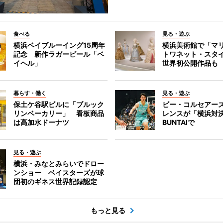
食べる
見る・遊ぶ
横浜ベイブルーイング15周年
横浜美術館で「マ
記念 新作ラガービール「ベ
トワネット・スタ
イヘル」
世界初公開作品も
暮らす・働く
見る・遊ぶ
保土ケ谷駅ビルに「ブルック
ビー・コルセアー
リンベーカリー」 看板商品
レンスが「横浜対
は高加水ドーナツ
BUNTAIで
見る・遊ぶ
横浜・みなとみらいでドロー
ンショー ベイスターズが球
団初のギネス世界記録認定
もっと見る