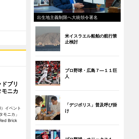
出生地主義制限へ大統領令署名
米イスラエル船舶の航行禁
止検討
プロ野球・広島７―１１巨
人
ッドブリ
タモニカ
「デジポリス」普及呼び掛
1）イベント
け
タモニカ」
 Brick