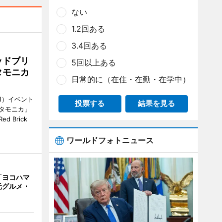
ない
1.2回ある
3.4回ある
ッドブリ
5回以上ある
タモニカ
日常的に（在住・在勤・在学中）
1）イベント
投票する
結果を見る
タモニカ」
 Brick
ワールドフォトニュース
「ヨコハマ
元グルメ・