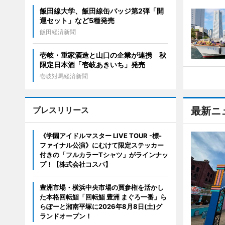
飯田線大学、飯田線缶バッジ第2弾「開
運セット」など5種発売
飯田経済新聞
壱岐・重家酒造と山口の企業が連携 秋
限定日本酒「壱岐あきいち」発売
壱岐対馬経済新聞
プレスリリース
最新ニ
《学園アイドルマスター LIVE TOUR -標-
ファイナル公演》にむけて限定ステッカー
付きの「フルカラーTシャツ」がラインナッ
プ！【株式会社コスパ】
豊洲市場・横浜中央市場の買参権を活かし
た本格回転鮨「回転鮨 豊洲 まぐろ一番」ら
らぽーと湘南平塚に2026年8月8日(土)グ
ランドオープン！