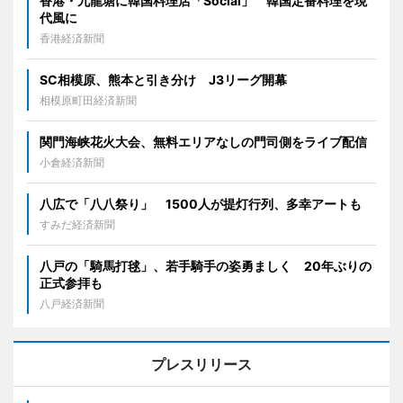
香港・九龍塘に韓国料理店「Social」 韓国定番料理を現
代風に
香港経済新聞
SC相模原、熊本と引き分け J3リーグ開幕
相模原町田経済新聞
関門海峡花火大会、無料エリアなしの門司側をライブ配信
小倉経済新聞
八広で「八八祭り」 1500人が提灯行列、多幸アートも
すみだ経済新聞
八戸の「騎馬打毬」、若手騎手の姿勇ましく 20年ぶりの
正式参拝も
八戸経済新聞
プレスリリース