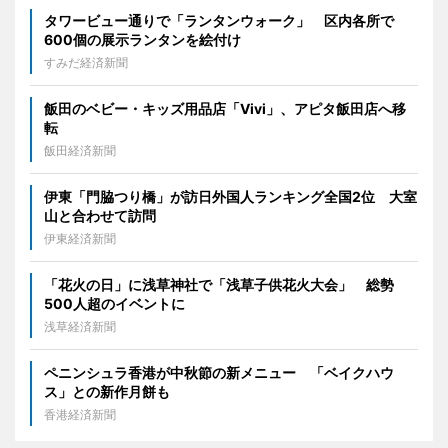
タワービュー通りで「ランタンウォーク」 区内各所で
600個の展示ランタンを絵付け
すみだ経済新聞
飯田のベビー・キッズ用品店「Vivi」、アピタ飯田店へ移
転
飯田経済新聞
伊東「門脇つり橋」が訪日外国人ランキング全国2位 大室
山と合わせて訪問
伊東経済新聞
「花火の日」に浅草神社で「浅草子供花火大会」 総勢
500人超のイベントに
浅草経済新聞
ペニンシュラ香港が中秋節の新メニュー 「ベイクハウ
ス」との新作月餅も
香港経済新聞