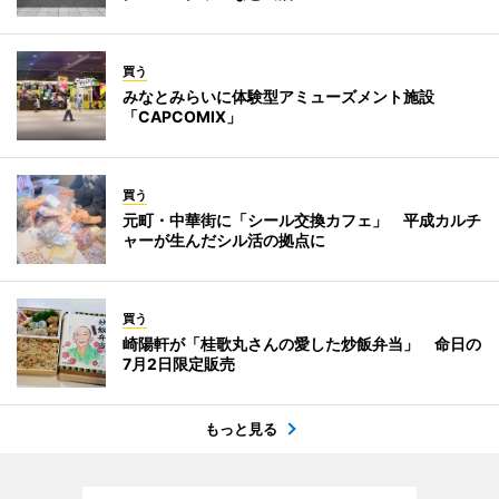
買う
みなとみらいに体験型アミューズメント施設
「CAPCOMIX」
買う
元町・中華街に「シール交換カフェ」 平成カルチ
ャーが生んだシル活の拠点に
買う
崎陽軒が「桂歌丸さんの愛した炒飯弁当」 命日の
7月2日限定販売
もっと見る