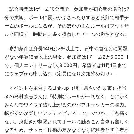
試合時間は1ゲーム10分間で、参加者が初心者の場合は7
分で実施。ボールに覆いかぶさったりすると反則で相手チ
ームのボールになるが、そのほかの主なルールはフットサ
ルと同様で、時間内に多く得点したチームの勝ちとなる。
参加条件は身長140センチ以上で、背中や首などに問題
がない年齢16歳以上の男女。参加費は1チーム2万5,000円
で、個人エントリーは1人3,000円。希望者は11月1日まで
にウェブから申し込む（定員になり次第締め切り）。
イベントを主催するLink-up（埼玉県さいたま市）担当
者の島村強志さんは「特別なルールが一切なく、とにかく
みんなでワイワイ盛り上がるのがバブルサッカーの魅力。
転がるのが楽しいアクティビティーで、ぶつかっても痛く
ない。身動きが制限されてボールに触ること自体も難しく
なるため、サッカー技術の差がなくなり経験者と初心者が