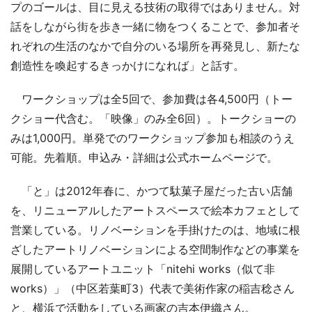
プのゴールは、目に見える技術の取得ではありません。対
話をしながら街を歩き一緒に物をつくることで、参加者そ
れぞれの生活のなかで自分のいる場所を再発見し、新たな
創造性を喚起するきっかけになれば」と話す。
ワークショップは全5回で、参加費は各4,500円（トー
クショー代含む。「映像」のみ全6回）。トークショーの
みは1,000円。単発でのワークショップ参加も相談のうえ
可能。先着順。申込み・詳細は公式ホームページで。
「と」は2012年春に、かつて駄菓子屋だった古い店舗
を、リニューアルしたアートスペースで絵本カフェとして
営業している。リノベーションを手掛けたのは、地域に根
ざしたアートリノベーションによる空間制作などの事業を
展開しているアートユニット「nitehi works（似て非
works）」（中区若葉町3）代表で美術作家の稲吉稔さん
と、横浜で活動をしている画家の吉本伊織さん。