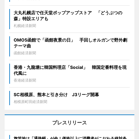
大丸札幌店で任天堂ポップアップストア 「どうぶつの
森」特設エリアも
札幌経済新聞
OMO5函館で「函館夜景の日」 手回しオルガンで野外劇
テーマ曲
函館経済新聞
香港・九龍塘に韓国料理店「Social」 韓国定番料理を現
代風に
香港経済新聞
SC相模原、熊本と引き分け J3リーグ開幕
相模原町田経済新聞
プレスリリース
旗竿地は「通路幅」が命！価格以上に消費者がこだわる絶対条