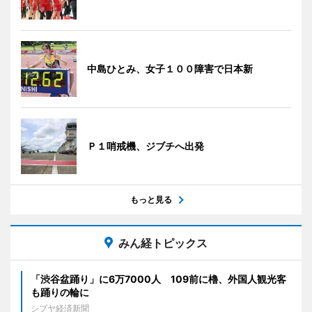
中島ひとみ、女子１００障害で日本新
Ｐ１哨戒機、ジブチへ出発
もっと見る
みん経トピックス
「渋谷盆踊り」に6万7000人 109前に櫓、外国人観光客
も踊りの輪に
シブヤ経済新聞