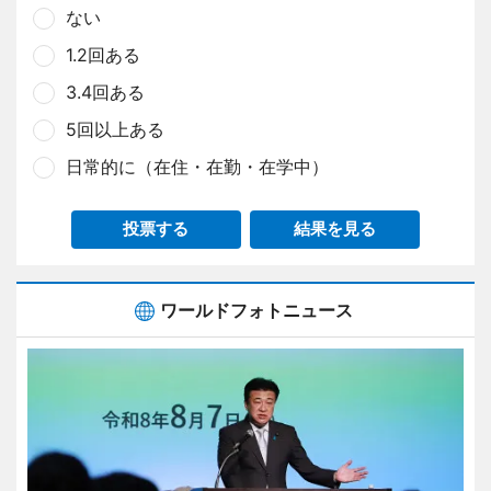
ない
1.2回ある
3.4回ある
5回以上ある
日常的に（在住・在勤・在学中）
投票する
結果を見る
ワールドフォトニュース