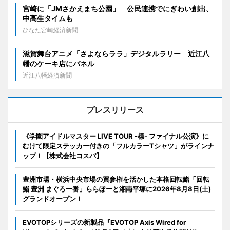
宮崎に「JMさかえまち公園」 公民連携でにぎわい創出、
中高生タイムも
ひなた宮崎経済新聞
滋賀舞台アニメ「さよならララ」デジタルラリー 近江八
幡のケーキ店にパネル
近江八幡経済新聞
プレスリリース
《学園アイドルマスター LIVE TOUR -標- ファイナル公演》に
むけて限定ステッカー付きの「フルカラーTシャツ」がラインナ
ップ！【株式会社コスパ】
豊洲市場・横浜中央市場の買参権を活かした本格回転鮨「回転
鮨 豊洲 まぐろ一番」ららぽーと湘南平塚に2026年8月8日(土)
グランドオープン！
EVOTOPシリーズの新製品『EVOTOP Axis Wired for