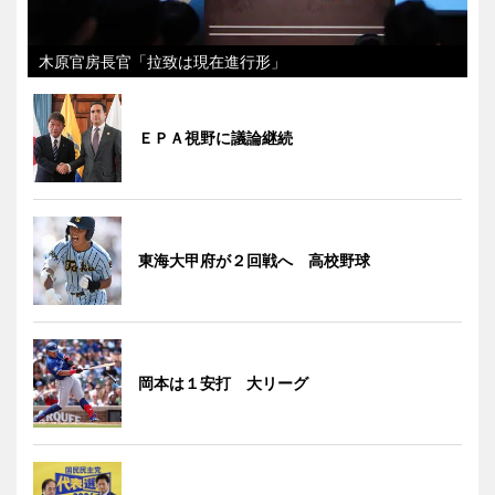
木原官房長官「拉致は現在進行形」
ＥＰＡ視野に議論継続
東海大甲府が２回戦へ 高校野球
岡本は１安打 大リーグ