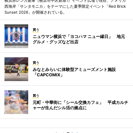
横浜赤レンガ倉庫（横浜市中区新港1）イベント広場で現在、アメリカ
西海岸「サンタモニカ」をテーマにした夏季限定イベント「Red Brick
Sunset 2026」が開催されている。
買う
ニュウマン横浜で「ヨコハマ ニュー縁日」 地元
グルメ・グッズなど出店
買う
みなとみらいに体験型アミューズメント施設
「CAPCOMIX」
買う
元町・中華街に「シール交換カフェ」 平成カルチ
ャーが生んだシル活の拠点に