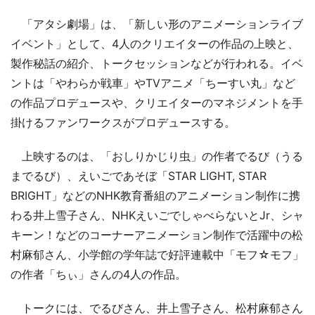
「アタシ劇場」は、「新しい形のアニメーションライブ
イベント」として、4人のクリエイターの作品の上映と、
製作秘話の紹介、トークセッションなどが行われる。イベ
ントは「やわらか戦車」やTVアニメ「ちーすい丸」など
の作品プロデュースや、クリエイターのマネジメントを手
掛けるファンワークスがプロデュースする。
上映するのは、「おしりかじり虫」の作者でるび（うる
までるび）、えいごであそぼ「STAR LIGHT, STAR
BRIGHT」などのNHK教育番組のアニメーション制作に携
わる井上雪子さん、NHKえいごでしゃべらないとJr、シャ
キーン！などのコーナーアニメーション制作で活躍中の松
村麻郁さん、小学館の学年誌で好評連載中「モフ☆モフ」
の作者「ちぃ」さんの4人の作品。
トークには、でるびさん、井上雪子さん、松村麻郁さん