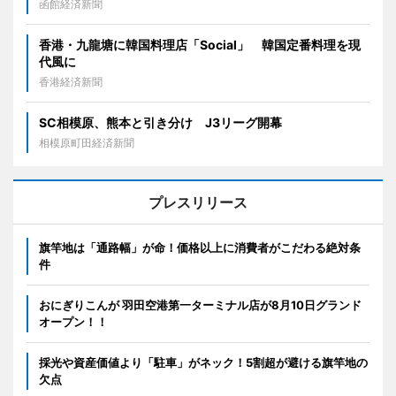
函館経済新聞
香港・九龍塘に韓国料理店「Social」 韓国定番料理を現
代風に
香港経済新聞
SC相模原、熊本と引き分け J3リーグ開幕
相模原町田経済新聞
プレスリリース
旗竿地は「通路幅」が命！価格以上に消費者がこだわる絶対条
件
おにぎりこんが 羽田空港第一ターミナル店が8月10日グランド
オープン！！
採光や資産価値より「駐車」がネック！5割超が避ける旗竿地の
欠点