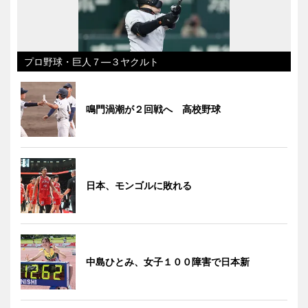
プロ野球・巨人７―３ヤクルト
鳴門渦潮が２回戦へ 高校野球
日本、モンゴルに敗れる
中島ひとみ、女子１００障害で日本新