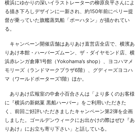
横浜にゆかりの深いイラストレーターの柳原良平さんによ
る描き下ろしデザインに一新され、約150年前にペリー提
督が乗っていた旗艦蒸気船「ポーハタン」が描かれてい
る。
キャンペーン開催店舗はありあけ直営店全店で、横濱あ
りあけ本館・ハーバーズムーン、ザ・ダイヤモンド店、横
浜赤レンガ倉庫1号館（Yokohama’s shop）、ヨコハマメ
モリーズ（ランドマークプラザ6階）、グディーズヨコハ
マ（ワールドポーターズ1階）ほか。
ありあけ広報室の中倉小百合さんは「より多くのお客様
に『横浜の新銘菓 黒船ハーバー』をご利用いただきた
く、前回ご好評いただきましたキャンペーン第2弾を企画
しました。ゴールデンウィークにお出かけの際はぜひ『あ
りあけ』にお立ち寄り下さい」と話している。