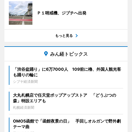
Ｐ１哨戒機、ジブチへ出発
もっと見る
みん経トピックス
「渋谷盆踊り」に6万7000人 109前に櫓、外国人観光客
も踊りの輪に
シブヤ経済新聞
大丸札幌店で任天堂ポップアップストア 「どうぶつの
森」特設エリアも
札幌経済新聞
OMO5函館で「函館夜景の日」 手回しオルガンで野外劇
テーマ曲