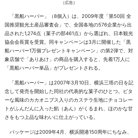
［広告］
「黒船ハーバー」（8個入）は、2009年度「第50回 全
国推奨観光土産品審査会」で、全国各地の576企業から出
品された1,274点（菓子の部461点）から選ばれ、日本観光
協会会長賞を受賞。同キャンペーンは3月に開催した「黒
船ハーバー1万個プレゼントキャンペーン」の第2弾で、対
象店舗で「ありあけ」の商品を購入すると、先着1万人に
「黒船ハーバー単品」がプレゼントされる。
「黒船ハーバー」は2007年3月10日、横浜三塔の日を記
念して発売を開始した同社の代表的な菓子のひとつ。ビタ
ーな風味のカカオニブス入りのカステラ生地にチョコレー
トがふんだんに入った餡（あん）がくるまれ、ほのかな甘
さをもつ上品な味わいに仕上がっている。
パッケージは2009年4月、横浜開港150周年にちなみ、