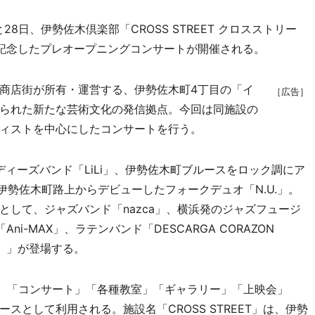
8日、伊勢佐木倶楽部「CROSS STREET クロスストリー
記念したプレオープニングコンサートが開催される。
商店街が所有・運営する、伊勢佐木町4丁目の「イ
［広告］
られた新たな芸術文化の発信拠点。今回は同施設の
ィストを中心にしたコンサートを行う。
ディーズバンド「LiLi」、伊勢佐木町ブルースをロック調にア
、伊勢佐木町路上からデビューしたフォークデュオ「N.U.」。
yとして、ジャズバンド「nazca」、横浜発のジャズフュージ
ni-MAX」、ラテンバンド「DESCARGA CORAZON
ノ）」が登場する。
、「コンサート」「各種教室」「ギャラリー」「上映会」
スとして利用される。施設名「CROSS STREET」は、伊勢