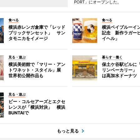
PORT」にオープンした。
食べる
食べる
横浜赤レンガ倉庫で「レッド
横浜ベイブルーイン
ブリックサンセット」 サン
記念 新作ラガー
タモニカをイメージ
イヘル」
見る・遊ぶ
暮らす・働く
横浜美術館で「マリー・アン
保土ケ谷駅ビルに
トワネット・スタイル」展
リンベーカリー」
世界初公開作品も
は高加水ドーナツ
見る・遊ぶ
ビー・コルセアーズとエクセ
レンスが「横浜対決」 横浜
BUNTAIで
もっと見る