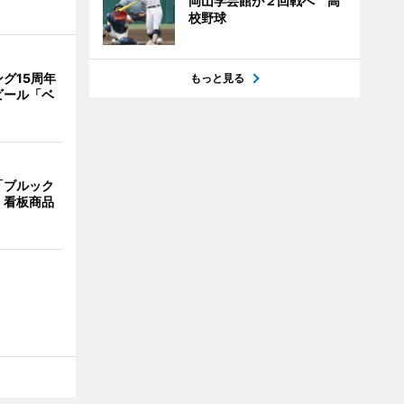
岡山学芸館が２回戦へ 高
校野球
グ15周年
もっと見る
ビール「ベ
「ブルック
 看板商品