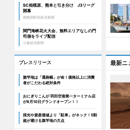
SC相模原、熊本と引き分け J3リーグ
開幕
相模原町田経済新聞
関門海峡花火大会、無料エリアなしの門
司側をライブ配信
小倉経済新聞
プレスリリース
最新ニ
旗竿地は「通路幅」が命！価格以上に消費
者がこだわる絶対条件
おにぎりこんが 羽田空港第一ターミナル店
が8月10日グランドオープン！！
採光や資産価値より「駐車」がネック！5割
超が避ける旗竿地の欠点