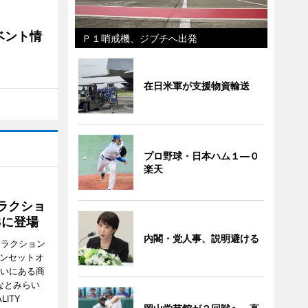
ベント情
Ｐ１哨戒機、ジブチへ出発
在日米軍が支援物資輸送
プロ野球・日本ハム１―０
楽天
ラクショ
8に登場
内閣・党人事、説明避ける
トラクション
・サンセットオ
らいにある商
なとみらい
LITY