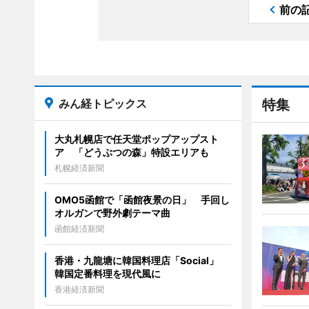
前の
みん経トピックス
特集
大丸札幌店で任天堂ポップアップスト
ア 「どうぶつの森」特設エリアも
札幌経済新聞
OMO5函館で「函館夜景の日」 手回し
オルガンで野外劇テーマ曲
函館経済新聞
香港・九龍塘に韓国料理店「Social」
韓国定番料理を現代風に
香港経済新聞