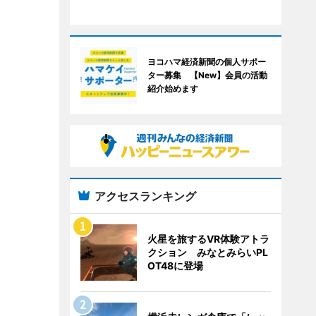
ヨコハマ経済新聞の個人サポー
ター募集 【New】会員の活動
紹介始めます
アクセスランキング
火星を旅するVR体験アトラ
クション みなとみらいPL
OT48に登場