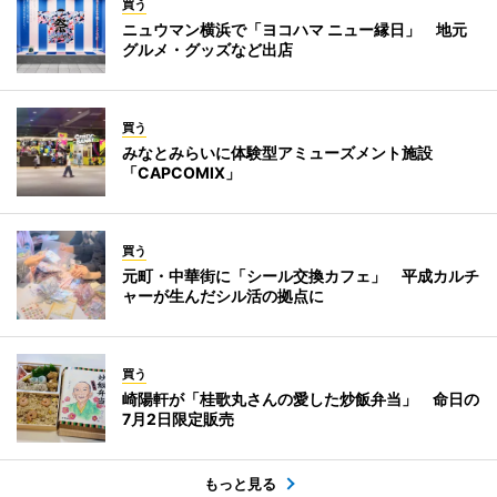
買う
ニュウマン横浜で「ヨコハマ ニュー縁日」 地元
グルメ・グッズなど出店
買う
みなとみらいに体験型アミューズメント施設
「CAPCOMIX」
買う
元町・中華街に「シール交換カフェ」 平成カルチ
ャーが生んだシル活の拠点に
買う
崎陽軒が「桂歌丸さんの愛した炒飯弁当」 命日の
7月2日限定販売
もっと見る