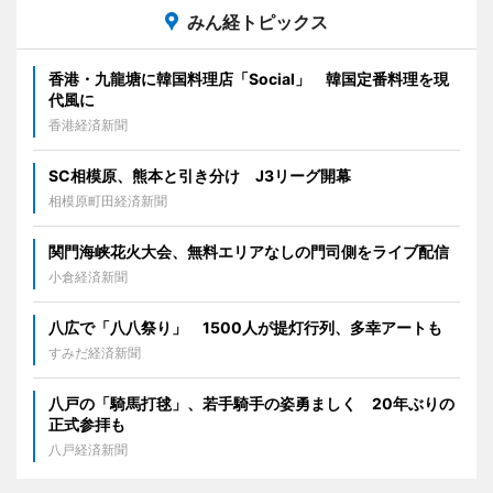
みん経トピックス
香港・九龍塘に韓国料理店「Social」 韓国定番料理を現
代風に
香港経済新聞
SC相模原、熊本と引き分け J3リーグ開幕
相模原町田経済新聞
関門海峡花火大会、無料エリアなしの門司側をライブ配信
小倉経済新聞
八広で「八八祭り」 1500人が提灯行列、多幸アートも
すみだ経済新聞
八戸の「騎馬打毬」、若手騎手の姿勇ましく 20年ぶりの
正式参拝も
八戸経済新聞