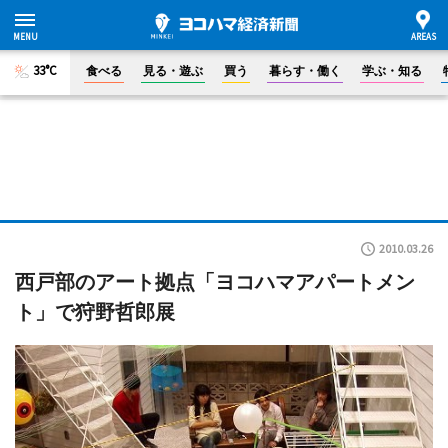
33°C
食べる
見る・遊ぶ
買う
暮らす・働く
学ぶ・知る
2010.03.26
西戸部のアート拠点「ヨコハマアパートメン
ト」で狩野哲郎展