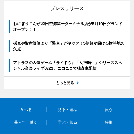
プレスリリース
おにぎりこんが 羽田空港第一ターミナル店が8月10日グランド
オープン！！
採光や資産価値より「駐車」がネック！5割超が避ける旗竿地の
欠点
アトラスの人気ゲーム『ライドウ』『女神転生』シリーズスペ
シャル音楽ライブ8/23、ニコニコで独占生配信
もっと見る
食べる
見る・遊ぶ
買う
暮らす・働く
学ぶ・知る
特集