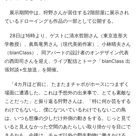
展示期間中は、狩野さんが居住する2階部屋に展示され
ているドローイングも作品の一部として公開する。
28日は16時より、ゲストに清水哲朗さん（東京造形大
学教授）、眞島竜男さん（現代美術作家）、小林晴夫さん
（blanClass）、同アパートの設計者のオンデザイン代表
の西田司さんを迎え、ライブ配信とトーク「blanClass 出
張対談+生放送」を開催。
「4カ月ほど前に、たまたまチャボがホースにつまずく
場面に遭遇した。これは予想外の出来事で、とても素敵な
ことだった」と振り返る狩野さんは、「特に何か芸をする
わけでもないし、僕になついているわけでもないこの鳥
は、いつも想像の少しだけ外側の動きをする。じっと見て
いると見えなかった空間のあたらしい取り掛かりを目にで
きるかも。今後は、チャボ以外の野生動物に働きかける、