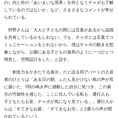
の）内と外の『あいまいな境界』を何となくチャボも了解
しているのではないか」など、さまざまなコメントが寄せ
られている。
狩野さんは「大人と子どもの間には言葉があるから認識
を共有しているかもしれない。でも、チャボとは言葉でコ
ミュニケーションをとれないから、僕はチャボの動きを想
像しながら、公園にある子どもの遊具のように一つひとつ
用意し、空間設計をした」と話す。
「創造力をかきたてる展示」だと語る同アパートの入居
者のひとりは「ある日の朝、ふだん見かけない鳥の声が耳
に届いた。1羽の鳴き声に感動した自分に気づき、この展
示の可能性を感じた。ここに住んでいる私も、通行人も、
子どもたちも皆、チャボが気になり見ている」。通行人か
らは「すてきなお庭」「すてきなお宅」と2通りの声が聞
かれているという。