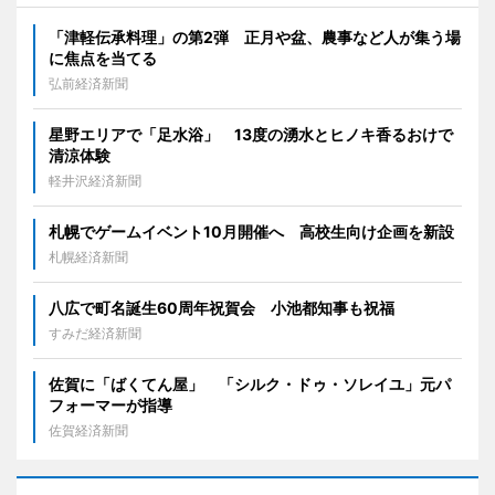
「津軽伝承料理」の第2弾 正月や盆、農事など人が集う場
に焦点を当てる
弘前経済新聞
星野エリアで「足水浴」 13度の湧水とヒノキ香るおけで
清涼体験
軽井沢経済新聞
札幌でゲームイベント10月開催へ 高校生向け企画を新設
札幌経済新聞
八広で町名誕生60周年祝賀会 小池都知事も祝福
すみだ経済新聞
佐賀に「ばくてん屋」 「シルク・ドゥ・ソレイユ」元パ
フォーマーが指導
佐賀経済新聞