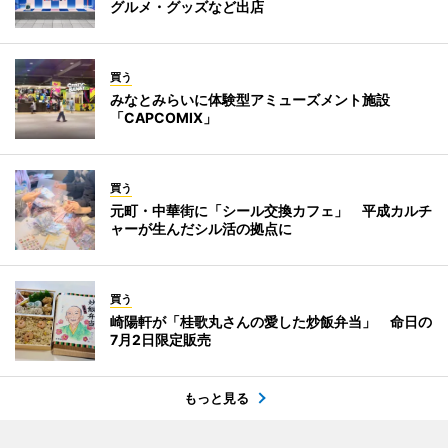
グルメ・グッズなど出店
買う
みなとみらいに体験型アミューズメント施設
「CAPCOMIX」
買う
元町・中華街に「シール交換カフェ」 平成カルチ
ャーが生んだシル活の拠点に
買う
崎陽軒が「桂歌丸さんの愛した炒飯弁当」 命日の
7月2日限定販売
もっと見る