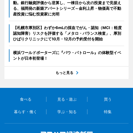
動。銀行融資評価から逆算し、一棟目から次の投資まで見据え
る、福岡発の新築アパートシリーズ～金利上昇・物価高で不動
産投資に悩む投資家に光明
【札幌市厚別区】わずか6mLの採血でがん・認知（MCI：軽度
認知障害）リスクを評価する「メタロ・バランス検査」、厚別
ひばりクリニックにて10月・12月の予約受付を開始
横浜ワールドポーターズに『パウ・パトロール』の体験型イベ
ントが日本初登場！
もっと見る
食べる
見る・遊ぶ
買う
暮らす・働く
学ぶ・知る
特集