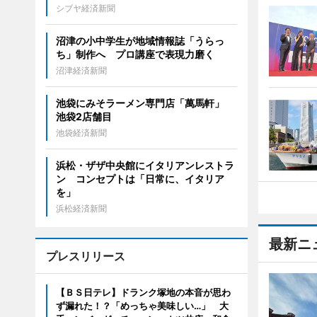
シブヤ経済新聞
沼津の小中学生が地域情報誌「うらっ
ち」制作へ プロ講座で表現力磨く
沼津経済新聞
池袋にみそラーメン専門店「萬馬軒」
池袋2店舗目
池袋経済新聞
浜松・ザザ中央館にイタリアンレストラ
ン コンセプトは「日常に、イタリア
を」
浜松経済新聞
最新ニ
プレスリリース
【ＢＳ日テレ】ドランク塚地の本音が思わ
ず漏れた！？「めっちゃ美味しい…」 大