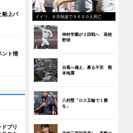
と船上パ
ドイツ、６月熱波で９６００人死亡
神村学園が２回戦へ 高校
野球
ベント情
台風へ備え、募る不安 熊
本地震
八村塁「ロス五輪で１勝
を」
ッドブリ