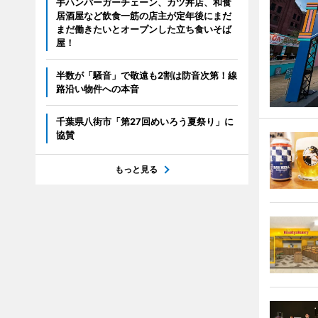
手ハンバーガーチェーン、カツ丼店、和食
居酒屋など飲食一筋の店主が定年後にまだ
まだ働きたいとオープンした立ち食いそば
屋！
半数が「騒音」で敬遠も2割は防音次第！線
路沿い物件への本音
千葉県八街市「第27回めいろう夏祭り」に
協賛
もっと見る