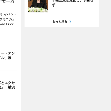
非核三原則見直し、予断せ
タモニカ
ず
1）イベント
タモニカ」
もっと見る
 Brick
リー・アン
イル」展
ズとエクセ
決」 横浜