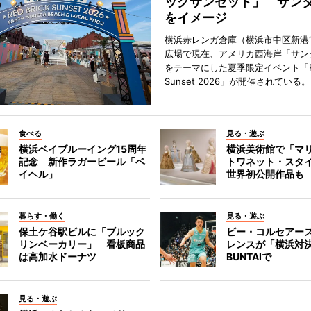
ックサンセット」 サン
をイメージ
横浜赤レンガ倉庫（横浜市中区新港
広場で現在、アメリカ西海岸「サン
をテーマにした夏季限定イベント「Red
Sunset 2026」が開催されている。
食べる
見る・遊ぶ
横浜ベイブルーイング15周年
横浜美術館で「マ
記念 新作ラガービール「ベ
トワネット・スタ
イヘル」
世界初公開作品も
暮らす・働く
見る・遊ぶ
保土ケ谷駅ビルに「ブルック
ビー・コルセアー
リンベーカリー」 看板商品
レンスが「横浜対
は高加水ドーナツ
BUNTAIで
見る・遊ぶ