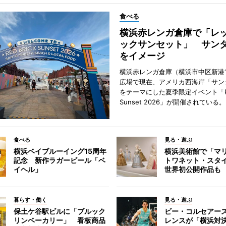
食べる
横浜赤レンガ倉庫で「レ
ックサンセット」 サン
をイメージ
横浜赤レンガ倉庫（横浜市中区新港
広場で現在、アメリカ西海岸「サン
をテーマにした夏季限定イベント「Red
Sunset 2026」が開催されている。
食べる
見る・遊ぶ
横浜ベイブルーイング15周年
横浜美術館で「マ
記念 新作ラガービール「ベ
トワネット・スタ
イヘル」
世界初公開作品も
暮らす・働く
見る・遊ぶ
保土ケ谷駅ビルに「ブルック
ビー・コルセアー
リンベーカリー」 看板商品
レンスが「横浜対