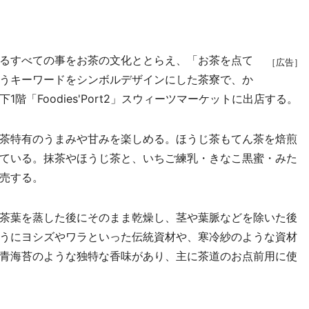
るすべての事をお茶の文化ととらえ、「お茶を点て
［広告］
うキーワードをシンボルデザインにした茶寮で、か
階「Foodies'Port2」スウィーツマーケットに出店する。
茶特有のうまみや甘みを楽しめる。ほうじ茶もてん茶を焙煎
ている。抹茶やほうじ茶と、いちご練乳・きなこ黒蜜・みた
売する。
茶葉を蒸した後にそのまま乾燥し、茎や葉脈などを除いた後
うにヨシズやワラといった伝統資材や、寒冷紗のような資材
青海苔のような独特な香味があり、主に茶道のお点前用に使