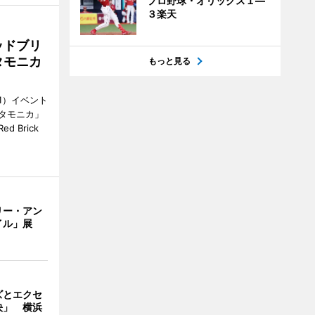
プロ野球・オリックス１―
３楽天
ッドブリ
タモニカ
もっと見る
1）イベント
タモニカ」
 Brick
リー・アン
イル」展
ズとエクセ
決」 横浜