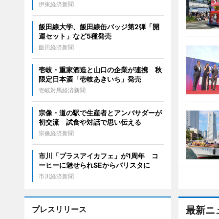
伊東経済新聞
飯田線大学、飯田線缶バッジ第2弾「開
運セット」など5種発売
飯田経済新聞
壱岐・重家酒造と山口の企業が連携 秋
限定日本酒「壱岐あきいち」発売
壱岐対馬経済新聞
宗像・道の駅で生産者とアンバサダーが
初交流 試食や対話で思い伝える
宗像経済新聞
市川「プラスアイカフェ」が1周年 コ
ーヒーに魅せられSEからバリスタに
市川経済新聞
プレスリリース
最新ニ