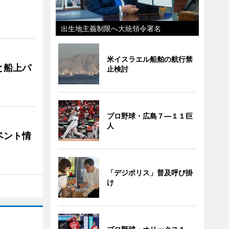
出生地主義制限へ大統領令署名
米イスラエル船舶の航行禁
と船上パ
止検討
プロ野球・広島７―１１巨
人
ベント情
「デジポリス」普及呼び掛
け