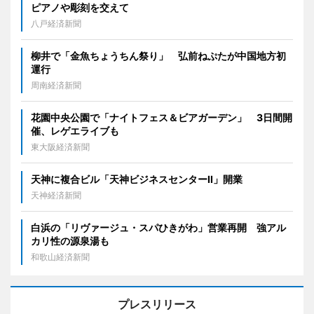
ピアノや彫刻を交えて
八戸経済新聞
柳井で「金魚ちょうちん祭り」 弘前ねぷたが中国地方初
運行
周南経済新聞
花園中央公園で「ナイトフェス＆ビアガーデン」 3日間開
催、レゲエライブも
東大阪経済新聞
天神に複合ビル「天神ビジネスセンターII」開業
天神経済新聞
白浜の「リヴァージュ・スパひきがわ」営業再開 強アル
カリ性の源泉湯も
和歌山経済新聞
プレスリリース