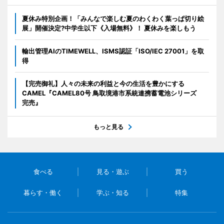
夏休み特別企画！「みんなで楽しむ夏のわくわく葉っぱ切り絵
展」開催決定?中学生以下《入場無料》！ 夏休みを楽しもう
輸出管理AIのTIMEWELL、ISMS認証「ISO/IEC 27001」を取
得
【完売御礼】人々の未来の利益と今の生活を豊かにする
CAMEL『CAMEL80号 鳥取境港市系統連携蓄電池シリーズ
完売』
もっと見る
食べる
見る・遊ぶ
買う
暮らす・働く
学ぶ・知る
特集