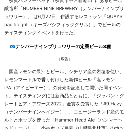
横浜ハンマーヘッド（横浜市中区新港2）にあるビール
醸造所「NUMBER NINE BREWERY（ナンバーナインブリ
ュワリー）」 は6月22日、併設するレストラン「QUAYS
pacific grill（キーズパシフィックグリル）」でビールの
テイスティングイベントを行った。
ナンバーナインブリュワリーの定番ビール3種
［広告］
国産レモンの果汁とピール、シチリア産の岩塩を使い、
レモンマートルで香り付けした新作ビール「塩レモン
IPA（アイピーエー）」の発売を記念して開いた同イベン
ト。テイスティングには新商品とともに、「ジャパン・グ
レートビア・アワーズ2022」金賞を受賞した「#9 Hazy
（ナンバーナインヘイジー）」、ニュージーランド産のモ
ルトとホップを使った「Hammer Head Ale（ハンマーヘ
ッドエール）」、小林ホップ農園（山梨県北杜市）のホッ