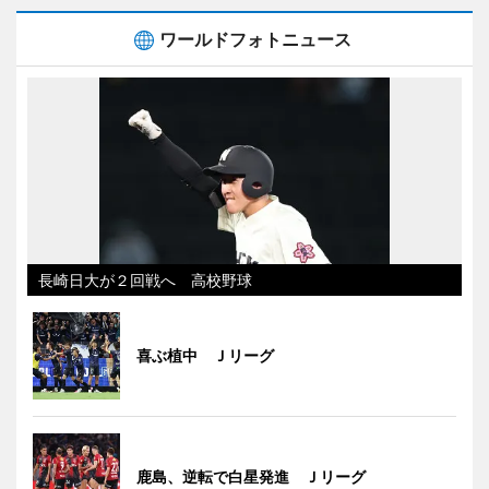
ワールドフォトニュース
長崎日大が２回戦へ 高校野球
喜ぶ植中 Ｊリーグ
鹿島、逆転で白星発進 Ｊリーグ