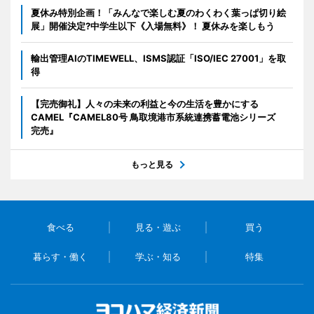
夏休み特別企画！「みんなで楽しむ夏のわくわく葉っぱ切り絵
展」開催決定?中学生以下《入場無料》！ 夏休みを楽しもう
輸出管理AIのTIMEWELL、ISMS認証「ISO/IEC 27001」を取
得
【完売御礼】人々の未来の利益と今の生活を豊かにする
CAMEL『CAMEL80号 鳥取境港市系統連携蓄電池シリーズ
完売』
もっと見る
食べる
見る・遊ぶ
買う
暮らす・働く
学ぶ・知る
特集