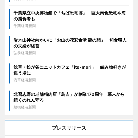
千葉県立中央博物館で「ちば恐竜博」 巨大肉食恐竜や海
の捕食者も
千葉経済新聞
岩木山神社向かいに「お山の花彩食堂 龍の憩」 和食職人
の夫婦が経営
弘前経済新聞
浅草・松が谷にニットカフェ「ito-mori」 編み物好きが
集う場に
浅草経済新聞
北習志野の老舗精肉店「鳥吉」が創業170周年 幕末から
続くのれん守る
船橋経済新聞
プレスリリース