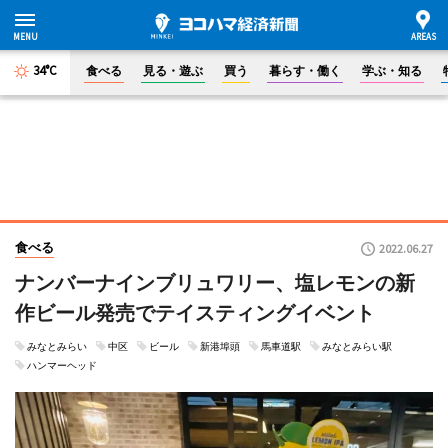
34°C
食べる
見る・遊ぶ
買う
暮らす・働く
学ぶ・知る
食べる
2022.06.27
ナンバーナインブリュワリー、塩レモンの新
作ビール発売でテイスティングイベント
みなとみらい
中区
ビール
新港埠頭
馬車道駅
みなとみらい駅
ハンマーヘッド