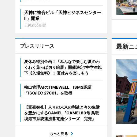
天神に複合ビル「天神ビジネスセンター
II」開業
天神経済新聞
プレスリリース
最新ニ
夏休み特別企画！「みんなで楽しむ夏のわ
くわく葉っぱ切り絵展」開催決定?中学生以
下《入場無料》！ 夏休みを楽しもう
輸出管理AIのTIMEWELL、ISMS認証
「ISO/IEC 27001」を取得
【完売御礼】人々の未来の利益と今の生活
を豊かにするCAMEL『CAMEL80号 鳥取
境港市系統連携蓄電池シリーズ 完売』
もっと見る