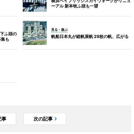
横浜ベイブリッジスカイウォークがリニュ
ーアル 新本牧ふ頭も一望
見る・遊ぶ
下ふ頭の
帆船日本丸が総帆展帆 29枚の帆、広がる
募集も
記事
次の記事