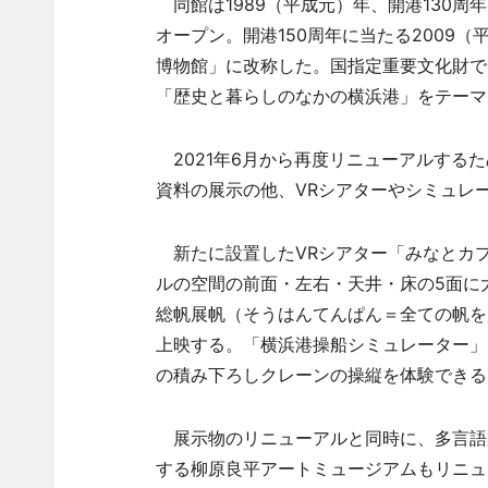
同館は1989（平成元）年、開港130周
オープン。開港150周年に当たる2009
博物館」に改称した。国指定重要文化財で
「歴史と暮らしのなかの横浜港」をテーマ
2021年6月から再度リニューアルする
資料の展示の他、VRシアターやシミュレ
新たに設置したVRシアター「みなとカプ
ルの空間の前面・左右・天井・床の5面に
総帆展帆（そうはんてんぱん＝全ての帆を
上映する。「横浜港操船シミュレーター」
の積み下ろしクレーンの操縦を体験できる
展示物のリニューアルと同時に、多言語
する柳原良平アートミュージアムもリニュ