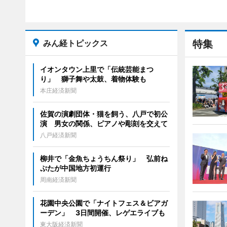
みん経トピックス
特集
イオンタウン上里で「伝統芸能まつ
り」 獅子舞や太鼓、着物体験も
本庄経済新聞
佐賀の演劇団体・猫を飼う、八戸で初公
演 男女の関係、ピアノや彫刻を交えて
八戸経済新聞
柳井で「金魚ちょうちん祭り」 弘前ね
ぷたが中国地方初運行
周南経済新聞
花園中央公園で「ナイトフェス＆ビアガ
ーデン」 3日間開催、レゲエライブも
東大阪経済新聞