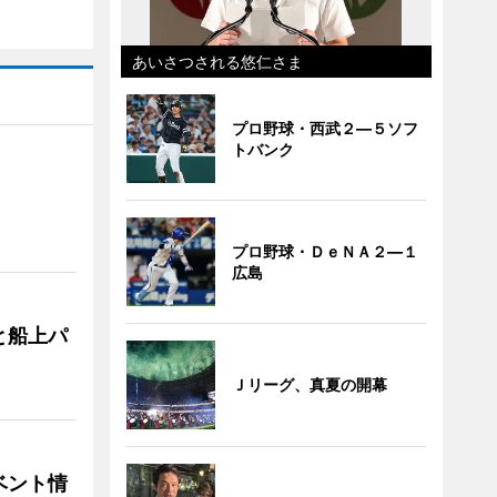
あいさつされる悠仁さま
プロ野球・西武２―５ソフ
トバンク
プロ野球・ＤｅＮＡ２―１
広島
と船上パ
Ｊリーグ、真夏の開幕
ベント情