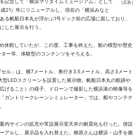
年を記念して「横浜マリタイムミュージアム」として
［広告］
（平成21）年にリニューアルし、現在の「横浜みなと
ある帆船日本丸が浮かぶ1号ドック前の広場に面しており、
にした展示を行う。
ため休館していたが、この度、工事を終えた。船の模型や歴史
ーター等、体験型のコンテンツをそろえる。
セル」は、横7メートル、奥行き3.5メートル、高さ3メート
大型LEDスクリーンを設置した展示物。帆船日本丸の航跡や
広げること）の様子、ドローンで撮影した横浜港の映像等を
「ガントリークレーンシミュレーター」では、船やコンテナ
。
案内サインの拡充や常設展示室天井の耐震化も行った。併設
ーアルし、展示品を入れ替えた。柳原さんは横浜・山手を拠